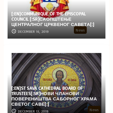
[:EN]COMMUNIQUE OF THE EPISCOPAL
COUNCIL [:SR]САОПШТЕЊЕ
ЦЕНТРАЛНОГ ЦРКВЕНОГ САВЕТА[:]
News
DECEMBER 16, 2019
[:EN]ST SAVA CATHEDRAL BOARD OF
TRUSTEES[:SR]НОВИ ЧЛАНОВИ
ПОВЕРЕНИШТВА САБОРНОГ ХРАМА
СВЕТОГ САВЕ[:]
News
DECEMBER 13, 2019