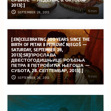
2013[:]
News
SEPTEMBER 29, 2013
[:EN]CELEBRATING 200 YEARS SINCE THE
BIRTH OF PETAR II PETROVIĆ NJEGOŠ —
SATURDAY, SEPTEMBER 28,
2013[:SR]ПРОСЛАВА
ДВЕСТОГОДИШЊИЦЕ РОЂЕЊА
ПЕТРА II ПЕТРОВИЋА ЊЕГОША —
СУБОТA, 28. СЕПТЕМБAР, 2013[:]
News
SEPTEMBER 26, 2013