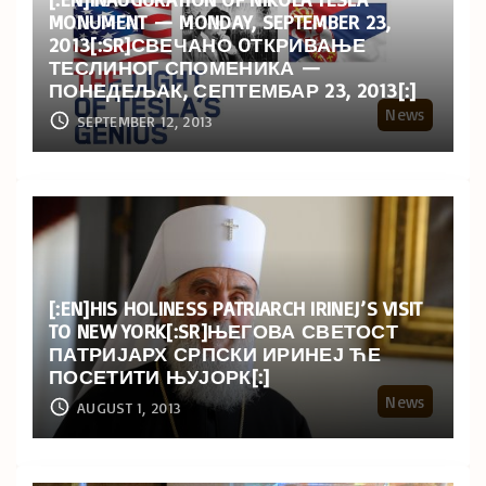
MONUMENT — MONDAY, SEPTEMBER 23,
2013[:SR]СВЕЧАНО OТКРИВАЊЕ
ТЕСЛИНОГ СПОМЕНИКА —
ПОНЕДЕЉАК, СЕПТЕМБАР 23, 2013[:]
News
SEPTEMBER 12, 2013
[:EN]HIS HOLINESS PATRIARCH IRINEJ’S VISIT
TO NEW YORK[:SR]ЊЕГОВА СВЕТОСТ
ПАТРИЈАРХ СРПСКИ ИРИНЕЈ ЋЕ
ПОСЕТИТИ ЊУЈОРК[:]
News
AUGUST 1, 2013