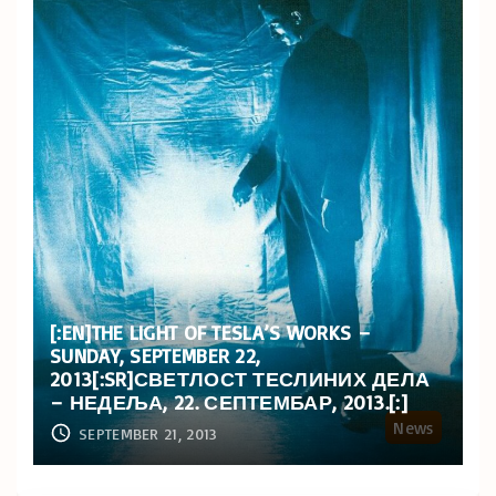
[:EN]THE LIGHT OF TESLA’S WORKS –
SUNDAY, SEPTEMBER 22,
2013[:SR]СВЕТЛОСТ ТЕСЛИНИХ ДЕЛА
– НЕДЕЉА, 22. СЕПТЕМБАР, 2013.[:]
News
SEPTEMBER 21, 2013