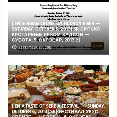
[:EN]SERBIAN CRUISE ON HUDSON RIVER —
SATURDAY, OCTOBER 5, 2013[:SR]СРПСКО
КРСТАРЕЊЕ РЕКОМ ХАДСОН —
СУБОТА, 5. ОКТОБАР, 2013.[:]
News
SEPTEMBER 30, 2013
[:EN]A TASTE OF SERBIA FESTIVAL — SUNDAY,
OCTOBER 6, 2013[:SR]ФЕСТИВАЛ УКУС
СРБИЈЕ — НЕДЕЉА, 6. ОКТОБAР