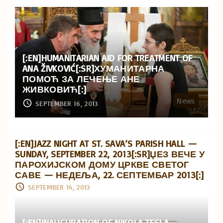
[:EN]HUMANITARIAN AID FOR TREATMENT OF
ANA ŽIVKOVIĆ[:SR]ХУМАНИТАРНА
ПОМОЋ ЗА ЛЕЧЕЊЕ АНЕ
ЖИВКОВИЋ[:]
News
SEPTEMBER 16, 2013
[:EN]JAZZ NIGHT AT ST. SAVA’S PARISH HALL —
SUNDAY, SEPTEMBER 22, 2013[:SR]ЏЕЗ ВЕЧЕ У
ПАРОХИЈСКОМ ДОМУ ЦРКВЕ СВЕТОГ
САВЕ — НЕДЕЉА, 22. СЕПТЕМБАР 2013[:]
SEPTEMBER 14, 2013
[:EN]INAUGURATION OF NIKOLA TESLA