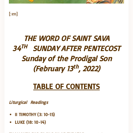
[:en]
THE WORD OF SAINT SAVA
TH
3
4
SUNDAY AFTER PENTECOST
Sunday of the Prodigal Son
th
(February 13
, 20
2
2)
TABLE OF CONTENTS
Liturgical
Readings
II TIMOTHY (3: 10-15)
LUKE (18: 10-14)