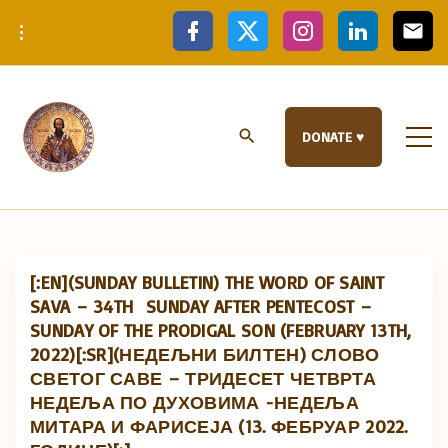
S
f
x
i
l
e
a
n
i
m
k
c
s
n
a
e
t
k
i
i
b
a
e
l
p
o
g
d
o
r
i
t
k
a
n
DONATE ♥
m
o
c
o
n
t
e
[:EN](SUNDAY BULLETIN) THE WORD OF SAINT
n
SAVA – 34TH SUNDAY AFTER PENTECOST –
t
SUNDAY OF THE PRODIGAL SON (FEBRUARY 13TH,
2022)[:SR](НЕДЕЉНИ БИЛТЕН) СЛОВО
СВЕТОГ САВЕ – ТРИДЕСЕТ ЧЕТВРТА
НЕДЕЉА ПО ДУХОВИМА -НЕДЕЉА
МИТАРА И ФАРИСЕЈА (13. ФЕБРУАР 2022.