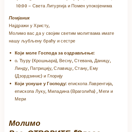
10:00 – Света Литургија и Помен упокојенима
Помјаник
Најдражи у Христу,
Молимо вас да у својим светим молитвама имате
нашу љубљену браћу и сестре
Који моле Господа за оздрављење:
о. Ђуру (Крошњара), Весну, Стевана, Даницу,
Линду, Патрицију, Славицу, Стану, Ему
(Дзордзинис) и Глорију
Који уснуше у Господу:
епископа Лаврентија,
епископа Луку, Миладина (Враголића) , Меги и
Мери
Молимо