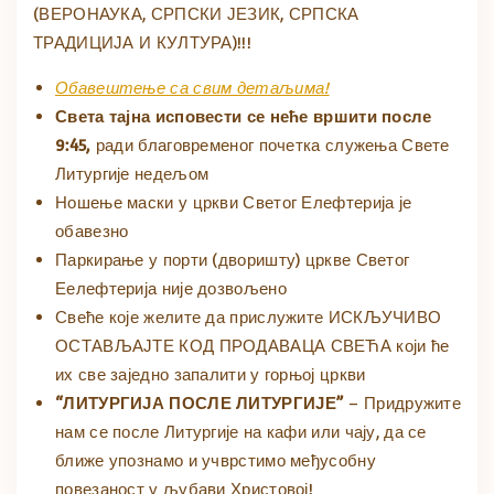
(ВЕРОНАУКА, СРПСКИ ЈЕЗИК, СРПСКА
ТРАДИЦИЈА И КУЛТУРА)!!!
Обавештење са свим детаљима!
Света тајна исповести се неће вршити после
9:45,
ради благовременог почетка служења Свете
Литургије недељом
Ношење маски у цркви Светог Елефтерија је
обавезно
Паркирање у порти (дворишту) цркве Светог
Еелефтерија није дозвољено
Свеће које желите да прислужите ИСКЉУЧИВО
ОСТАВЉАЈТЕ КОД ПРОДАВАЦА СВЕЋА који ће
их све заједно запалити у горњој цркви
“ЛИТУРГИЈА ПОСЛЕ ЛИТУРГИЈЕ”
– Придружите
нам се после Литургије на кафи или чају, да се
ближе упознамо и учврстимо међусобну
повезаност у љубави Христовој!