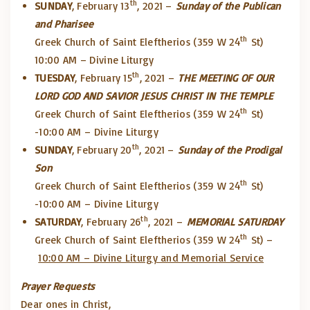
th
SUNDAY
, February 13
, 2021 –
Sunday of the Publican
and Pharisee
th
Greek Church of Saint Eleftherios (359 W 24
St)
10:00 AM – Divine Liturgy
th
TUESDAY
, February 15
, 2021 –
THE MEETING OF OUR
LORD GOD AND SAVIOR JESUS CHRIST IN THE TEMPLE
th
Greek Church of Saint Eleftherios (359 W 24
St)
-10:00 AM – Divine Liturgy
th
SUNDAY
, February 20
, 2021 –
Sunday of the Prodigal
Son
th
Greek Church of Saint Eleftherios (359 W 24
St)
-10:00 AM – Divine Liturgy
th
SATURDAY
, February 26
, 2021 –
MEMORIAL SATURDAY
th
Greek Church of Saint Eleftherios (359 W 24
St) –
10:00 AM – Divine Liturgy and Memorial Service
Prayer Requests
Dear ones in Christ,