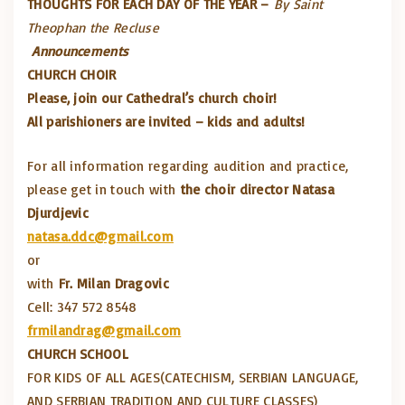
THOUGHTS FOR EACH DAY OF THE YEAR –
By Saint
Theophan the Recluse
Announcements
CHURCH CHOIR
Please, join our Cathedral’s church choir!
All parishioners are invited – kids and adults!
For all information regarding audition and practice,
please get in touch with
the choir director Natasa
Djurdjevic
natasa.ddc@gmail.com
or
with
Fr. Milan Dragovic
Cell: 347 572 8548
frmilandrag@gmail.com
CHURCH SCHOOL
FOR KIDS OF ALL AGES(CATECHISM, SERBIAN LANGUAGE,
AND SERBIAN TRADITION AND CULTURE CLASSES)