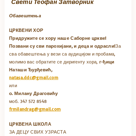
Свети Теофан Затворник
Обавештења
ЦРКВЕНИ ХОР
Придружите се хору наше Саборне цркве!
Позвани су сви парохијани, и деца и одрасли!
За
сва обавештења у вези са аудицијом и пробама,
молимо вас обратите се диригенту хора,
г-ђици
Наташи Ђурђевић,
natasa.ddc@gmail.com
или
о. Милану Драговићу
моб. 347 572 8548
frmilandrag@gmail.com
ЦРКВЕНА ШКОЛА
ЗА ДЕЦУ СВИХ УЗРАСТА