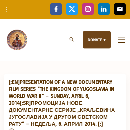
S
f
x
i
l
e
a
n
i
m
k
c
s
n
a
e
t
k
i
i
b
a
e
l
p
o
g
d
o
r
i
t
k
a
n
DONATE ♥
m
o
c
o
n
t
e
[:EN]PRESENTATION OF A NEW DOCUMENTARY
n
FILM SERIES “THE KINGDOM OF YUGOSLAVIA IN
t
WORLD WAR II” – SUNDAY, APRIL 6,
2014[:SR]ПРОМОЦИЈА НОВЕ
ДОКУМЕНТАРНЕ СЕРИЈЕ „КРАЉЕВИНА
ЈУГОСЛАВИЈA У ДРУГОМ СВЕТСКОМ
РАТУ“ – НЕДЕЉА, 6. АПРИЛ 2014. [:]