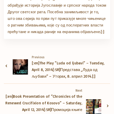
обрађује историја Југославије и српског народа током
Другог светског рата. Посебна занимљивост је то,
што ова серија по први пут приказује многе чињенице
о ратним збивањима, које су од послератних власти
прећутане и никада раније на екранима објављене.
[:]
Previous
[:en]The Play “Luda od ljubavi” – Tuesday,
April 8, 2014[:SR]Представа „Луда од
љубави“ – Уторак, 8. април 2014.[:]
Next
[:en]Book Presentation of “Chronicles of the
Renewed Crucifixion of Kosovo” – Saturday,
April 12, 2014[:SR]Промоција књиге