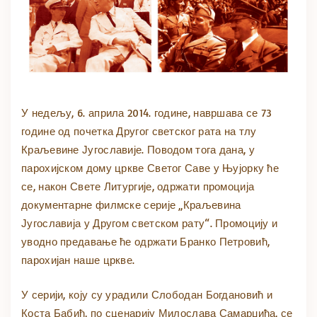
У недељу, 6. априла 2014. године, навршава се 73
године од почетка Другог светског рата на тлу
Краљевине Југославије. Поводом тога дана, у
парохијском дому цркве Светог Саве у Њујорку ће
се, након Свете Литургије, одржати промоција
документарне филмске серије „Краљевина
Југославија у Другом светском рату“. Промоцију и
уводно предавање ће одржати Бранко Петровић,
парохијан наше цркве.
У серији, коју су урадили Слободан Богдановић и
Коста Бабић, по сценарију Милослава Самарџића, се