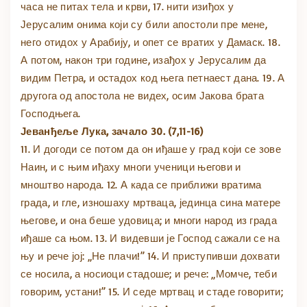
часа не питах тела и крви, 17. нити изиђох у
Јерусалим онима који су били апостоли пре мене,
него отидох у Арабију, и опет се вратих у Дамаск. 18.
А потом, након три године, изађох у Јерусалим да
видим Петра, и остадох код њега петнаест дана. 19. А
другога од апостола не видех, осим Јакова брата
Господњега.
Јеванђеље Лука, зачало 30. (7,11-16)
11. И догоди се потом да он иђаше у град који се зове
Наин, и с њим иђаху многи ученици његови и
мноштво народа. 12. А када се приближи вратима
града, и гле, изношаху мртваца, јединца сина матере
његове, и она беше удовица; и многи народ из града
иђаше са њом. 13. И видевши је Господ сажали се на
њу и рече јој: „Не плачи!” 14. И приступивши дохвати
се носила, а носиоци стадоше; и рече: „Момче, теби
говорим, устани!” 15. И седе мртвац и стаде говорити;