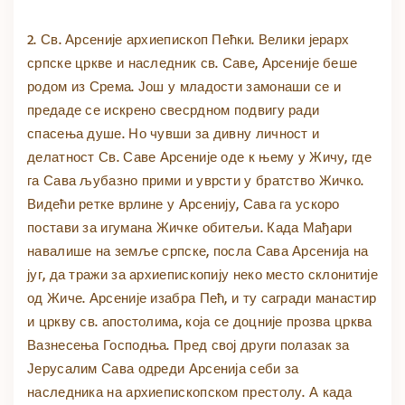
2. Св. Арсеније архиепископ Пећки. Велики јерарх
српске цркве и наследник св. Саве, Арсеније беше
родом из Срема. Још у младости замонаши се и
предаде се искрено свесрдном подвигу ради
спасења душе. Но чувши за дивну личност и
делатност Св. Саве Арсеније оде к њему у Жичу, где
га Сава љубазно прими и уврсти у братство Жичко.
Видећи ретке врлине у Арсенију, Сава га ускоро
постави за игумана Жичке обитељи. Када Мађари
навалише на земље српске, посла Сава Арсенија на
југ, да тражи за архиепископију неко место склонитије
од Жиче. Арсеније изабра Пећ, и ту сагради манастир
и цркву св. апостолима, која се доцније прозва црква
Вазнесења Господња. Пред свој други полазак за
Јерусалим Сава одреди Арсенија себи за
наследника на архиепископском престолу. А када