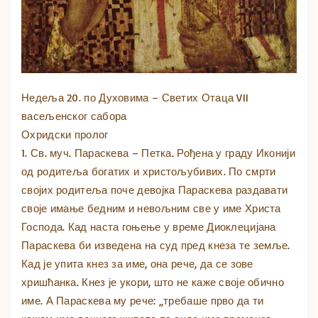
Недеља 20. по Духовима – Светих Отаца VII
васељенског сабора
Охридски пролог
1. Св. муч. Параскева – Петка. Рођена у граду Иконији
од родитеља богатих и христољубивих. По смрти
својих родитеља поче девојка Параскева раздавати
своје имање бедним и невољним све у име Христа
Господа. Кад наста гоњење у време Диоклецијана
Параскева би изведена на суд пред кнеза те земље.
Кад је упита кнез за име, она рече, да се зове
хришћанка. Кнез је укори, што не каже своје обично
име. А Параскева му рече: „требаше прво да ти