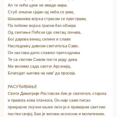
Ал те ноћи црне не имаде мира.
Стуб огњени сјајан од неба се јави,
Шишманова војска страхом се престрави,
Па побеже војска трагом без обзира
Од светиње Пећске где светац почива.
Бог дарова венац силине и славе
Наследнику дивном светитеља Саве.
Он настави дело славног претходника
Те са светим Савом поста роду дика.
Ми молимо сада светог Арсенија,
Благодат његова на нам’ да просија.
РАСУЂИВАЊЕ
Свети Димитрије Ростовски био је светитељ старога
и правога кова отачкога. Он није само писао
прекрасне поучне књиге него је и примером светлио
пастви својој. Био је велики испосник и молитвеник.