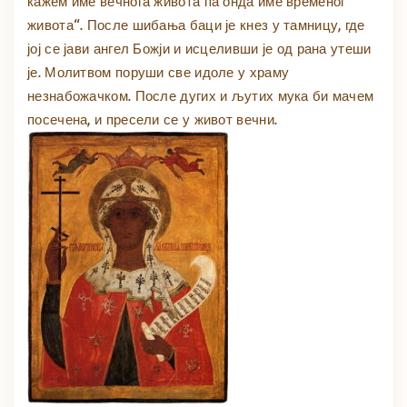
кажем име вечнога живота па онда име временог
живота“. После шибања баци је кнез у тамницу, где
јој се јави ангел Божји и исцеливши је од рана утеши
је. Молитвом поруши све идоле у храму
незнабожачком. После дугих и љутих мука би мачем
посечена, и пресели се у живот вечни.