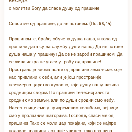
БЕСЕДА
о молитви Богу да спасе душу од прашине
Спаси ме од прашине, да не потонем. (Пс. 68, 14)
Прашином је, браћо, обучена душа наша, и кола од
прашине дата су на службу души нашој. Да не потоне
душа наша у прашину! Да се не зароби прашином! Да
се жива искра не угаси у гробу од прашине!
Пространо је веома поље од прашине земаљске, које
нас привлачи к себи, али је још пространије
неизмерно царство духовно, које душу нашу назива
сродницом својом. По прашини телесној заиста
сродни смо земљи, али по души сродни смо небу.
Насељеници смо у привременим колибама, војници
смо у пролазним шаторима. Господе, спаси ме од
прашине! Тако се моли цар покајани, који се најпре
подавао прашини, док није увидео, како прашина