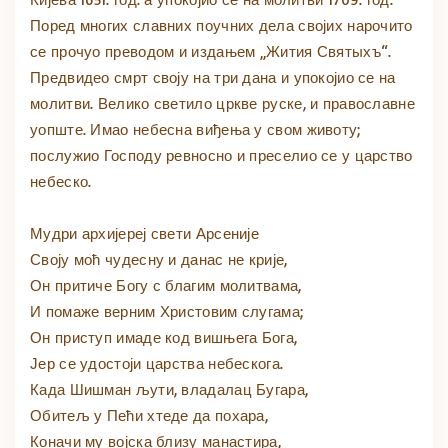
Поред многих славних поучних дела својих нарочито
се прочуо преводом и издањем „Жития Святыхъ“.
Предвидео смрт своју на три дана и упокојио се на
молитви. Велико светило цркве руске, и православне
уопште. Имао небесна виђења у свом животу;
послужио Господу ревносно и преселио се у царство
небеско.
Мудри архијереј свети Арсеније
Своју моћ чудесну и данас не крије,
Он притиче Богу с благим молитвама,
И помаже верним Христовим слугама;
Он приступ имаде код вишњега Бога,
Јер се удостоји царства небескога.
Када Шишман љути, владалац Бугара,
Обитељ у Пећи хтеде да похара,
Коначи му војска близу манастира,