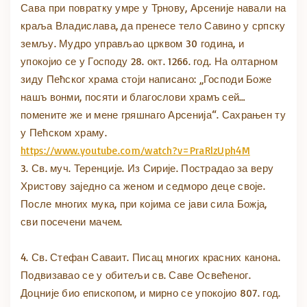
Сава при повратку умре у Трнову, Арсеније навали на
краља Владислава, да пренесе тело Савино у српску
земљу. Мудро управљао црквом 30 година, и
упокојио се у Господу 28. окт. 1266. год. На олтарном
зиду Пећског храма стоји написано: „Господи Боже
нашъ вонми, посяти и благослови храмъ сей…
помените же и мене гряшнаго Арсенија“. Сахрањен ту
у Пећском храму.
https://www.youtube.com/watch?v=PraRlzUph4M
3. Св. муч. Теренције. Из Сирије. Пострадао за веру
Христову заједно са женом и седморо деце своје.
После многих мука, при којима се јави сила Божја,
сви посечени мачем.
4. Св. Стефан Саваит. Писац многих красних канона.
Подвизавао се у обитељи св. Саве Освећеног.
Доцније био епископом, и мирно се упокојио 807. год.