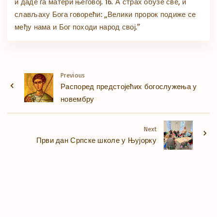
и даде га матери његовој. 16. А страх обузе све, и
слављаху Бога говорећи: „Велики пророк подиже се
међу нама и Бог походи народ свој.”
Previous
Распоред предстојећих богослужења у
новембру
Next
Први дан Српске школе у Њујорку