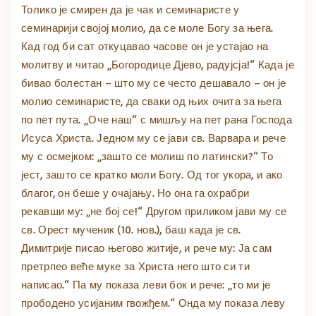
Толико је смирен да је чак и семинаристе у
семинарији својој молио, да се моле Богу за њега.
Кад год би сат откуцавао часове он је устајао на
молитву и читао „Богородице Дјево, радујсја!“ Када је
бивао болестан – што му се често дешавало – он је
молио семинаристе, да сваки од њих очита за њега
по пет пута. „Оче наш“ с мишљу на пет рана Господа
Исуса Христа. Једном му се јави св. Варвара и рече
му с осмејком: „зашто се молиш по латински?“ То
јест, зашто се кратко моли Богу. Од тог укора, и ако
благог, он беше у очајању. Но она га охрабри
рекавши му: „не бој се!“ Другом приликом јави му се
св. Орест мученик (10. нов.), баш када је св.
Димитрије писао његово житије, и рече му: Ја сам
претрпео веће муке за Христа него што си ти
написао.“ Па му показа леви бок и рече: „то ми је
прободено усијаним гвожђем.“ Онда му показа леву