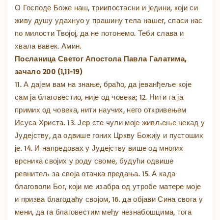
О Господе Боже наш, триипостасни и једини, који си
живу душу удахнуо у прашину тела нашег, спаси нас
по милости Твојој, да не потонемо. Теби слава и
хвала вавек. Амин.
Посланица Светог Апостола Павла Галатима,
зачало 200 (1,11-19)
11. А дајем вам на знање, браћо, да јеванђеље које
сам ја благовестио, није од човека; 12. Нити га ја
примих од човека, нити научих, него откривењем
Исуса Христа. 13. Јер сте чули моје живљење некад у
Јудејству, да одвише гоних Цркву Божију и пустоших
је. 14. И напредовах у Јудејству више од многих
врсника својих у роду своме, будући одвише
ревнитељ за своја отачка предања. 15. А када
благоволи Бог, који ме изабра од утробе матере моје
и призва благодаћу својом, 16. да објави Сина свога у
мени, да га благовестим међу незнабошцима, тога