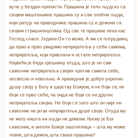
вуче у бездан пропасти. Прашина је тело људско са
својим маштањима: прашина су и сви злобни људи,
који ратују на праведника: прашина су и демони са
својим страшилиштима. Од све те прашине нека нас
Господ спасе. Једини Он то може. А ми се потрудимо,
да прво и прво увидимо непријатеља у себи самима,
непријатеља, који привлачи и остале непријатеље.
Највећа је беда грешнику отуда, што је он сам
савезник непријатеља својих против самога себе,
несвесно и невољно. А праведник је добро укрепио
душу своју у Богу и царству Божјем, и не боји се; не
боји се прво себе, па онда не боји се ни других
непријатеља својих. Не боји се зато што он није ни
савезник ни јатак непријатеља душе своје. Отуда му
не могу ништа ни људи ни демони. Њему је Бог
савезник, и ангели Божји заштитници – шта му може
човек, шта демон, шта свака прашина?