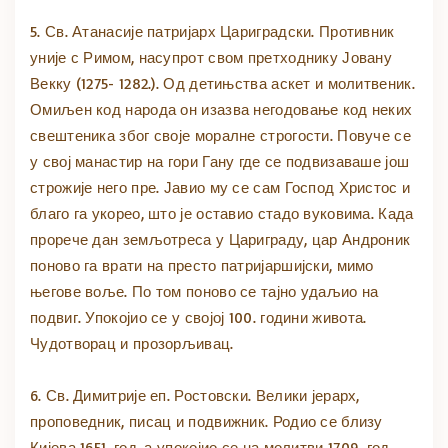
5. Св. Атанасије патријарх Цариградски. Противник
уније с Римом, насупрот свом претходнику Јовану
Векку (1275- 1282.). Од детињства аскет и молитвеник.
Омиљен код народа он изазва негодовање код неких
свештеника због своје моралне строгости. Повуче се
у свој манастир на гори Гану где се подвизаваше још
строжије него пре. Јавио му се сам Господ Христос и
благо га укорео, што је оставио стадо вуковима. Када
прорече дан земљотреса у Цариграду, цар Андроник
поново га врати на престо патријаршијски, мимо
његове воље. По том поново се тајно удаљио на
подвиг. Упокојио се у својој 100. години живота.
Чудотворац и прозорљивац.
6. Св. Димитрије еп. Ростовски. Велики јерарх,
проповедник, писац и подвижник. Родио се близу
Кијева 1651. год. а упокојио се на молитви 1709. год.