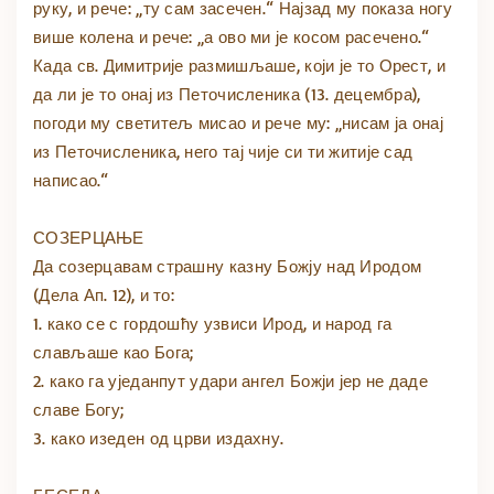
руку, и рече: „ту сам засечен.“ Најзад му показа ногу
више колена и рече: „а ово ми је косом расечено.“
Када св. Димитрије размишљаше, који је то Орест, и
да ли је то онај из Петочисленика (13. децембра),
погоди му светитељ мисао и рече му: „нисам ја онај
из Петочисленика, него тај чије си ти житије сад
написао.“
СОЗЕРЦАЊЕ
Да созерцавам страшну казну Божју над Иродом
(Дела Ап. 12), и то:
1. како се с гордошћу узвиси Ирод, и народ га
слављаше као Бога;
2. како га уједанпут удари ангел Божји јер не даде
славе Богу;
3. како изеден од црви издахну.