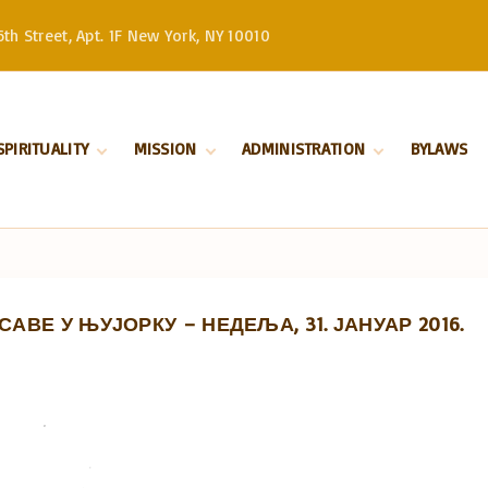
th Street, Apt. 1F New York, NY 10010
SPIRITUALITY
MISSION
ADMINISTRATION
BYLAWS
Divine Liturgy
Stewardship
Serbian Orthodox
Church –
Orthodoxy
History
Patriarchate
Marriage
Serbian Orthodox
Church in North
Baptism
and South America
ВЕ У ЊУЈОРКУ – НЕДЕЉА, 31. ЈАНУАР 2016.
Our Bishop
Priests
Church Board