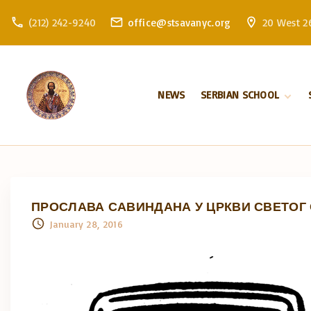
S
(212) 242-9240
office@stsavanyc.org
20 West 26
k
i
p
t
NEWS
SERBIAN SCHOOL
o
c
About school
o
Enrollment
n
t
e
ПРОСЛАВА САВИНДАНА У ЦРКВИ СВЕТОГ СА
n
January 28, 2016
t