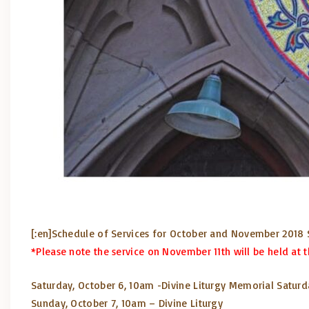
[:en]Schedule of Services for October and November 2018 S
*Please note the service on November 11th will be held at 
Saturday, October 6, 10am -Divine Liturgy Memorial Saturd
Sunday, October 7, 10am – Divine Liturgy