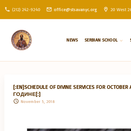
S
(212) 242-9240
office@stsavanyc.org
20 West 26
k
i
p
t
NEWS
SERBIAN SCHOOL
o
c
About school
o
Enrollment
n
t
e
[:EN]SCHEDULE OF DIVINE SERVICES FOR OC
n
ГОДИНЕ[:]
t
November 5, 2018