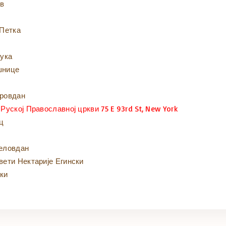
ов
 Петка
Лука
ушнице
тровдан
 Руској Православној цркви 75 E 93rd St, New York
иц
ђеловдан
Свети Нектарије Егински
ски