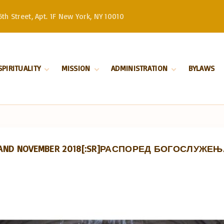
th Street, Apt. 1F New York, NY 10010
SPIRITUALITY
MISSION
ADMINISTRATION
BYLAWS
Divine Liturgy
Stewardship
Serbian Orthodox
Church –
Orthodoxy
History
Patriarchate
Marriage
Serbian Orthodox
Church in North
Baptism
and South America
TOBER AND NOVEMBER 2018[:SR]РАСПОРЕД БОГОСЛУЖ
Our Bishop
Priests
Church Board