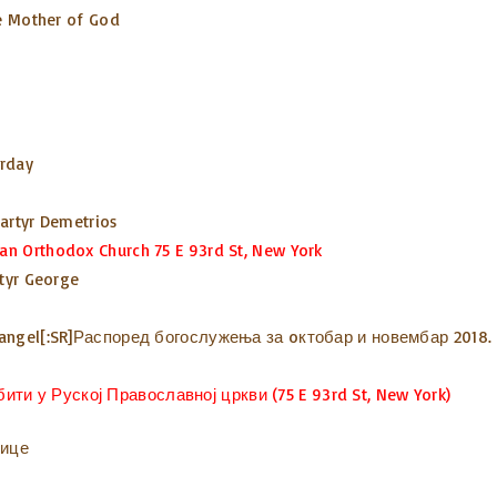
he Mother of God
urday
artyr Demetrios
ian Orthodox Church 75 E 93rd St, New York
rtyr George
changel[:SR]Распоред богослужења за oктобар и новембар 2018.
ти у Руској Православној цркви (75 E 93rd St, New York)
нице