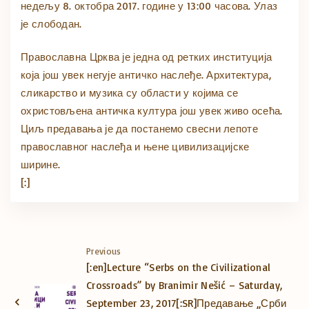
недељу 8. октобра 2017. године у 13:00 часова. Улаз
је слободан.
Православна Црква је једна од ретких институција
која још увек негује античко наслеђе. Архитектура,
сликарство и музика су области у којима се
охристовљена античка култура још увек живо осећа.
Циљ предавања је да постанемо свесни лепоте
православног наслеђа и њене цивилизацијске
ширине.
[:]
Previous
[:en]Lecture “Serbs on the Civilizational
Crossroads” by Branimir Nešić – Saturday,
September 23, 2017[:SR]Предавање „Срби