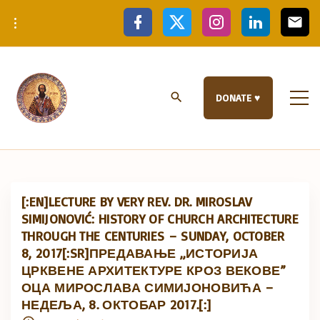
S
f
x
i
l
e
a
n
i
m
k
c
s
n
a
e
t
k
i
i
b
a
e
l
p
o
g
d
o
r
i
t
k
a
n
DONATE ♥
m
o
c
o
n
t
e
[:EN]LECTURE BY VERY REV. DR. MIROSLAV
n
SIMIJONOVIĆ: HISTORY OF CHURCH ARCHITECTURE
t
THROUGH THE CENTURIES – SUNDAY, OCTOBER
8, 2017[:SR]ПРЕДАВАЊЕ „ИСТОРИЈА
ЦРКВЕНЕ АРХИТЕКТУРЕ КРОЗ ВЕКОВЕ”
ОЦА МИРОСЛАВА СИМИЈОНОВИЋА –
НЕДЕЉА, 8. ОКТОБАР 2017.[:]