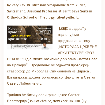
by Very Rev. Dr. Miroslav Simijonović from Zurich,
Switzerland, Assistant Professor at Saint Sava Serbian
Orthodox School of Theology, Libertyville, IL.
[:SR]
Са радошћу
најављујемо
предавање на тему
„ИСТОРИЈА ЦРКВЕНЕ
АРХИТЕКТУРЕ КРОЗ
ВЕКОВЕ: Од античке базилике до храма Светог Саве
на Врачару”. Предавање ће одржати протојереј-
ставрофор др Мирослав Симијоновић из Цириха ,
Швајцарска, доцент Богословског факултета Светог
Саве у Либертивилу.
Трибина ће бити у сали грчке цркве Светог
Елефтерија (359 W 24th St, New York, NY 10011) у