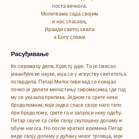
поста вечнога.
Молитвама сада својим
и нас спасава,
Ираиди светој хвала
а Богу слава!
Расуђивање
Ко сиромаху дели, Христу даје. То је смисао
јеванђелске науке, која се у искуству светитеља
потврдила. Петар Милостиви кад се покајао
почео је делити милостињу сиромасима, где год
му се указала прилика. Једном га срете неки
бродоломник, који једва спасе своје наго тело
при бродолому, срете га и запроси неку одећу.
Петар свуче са себе своју скупоцену доламу и
обуче нагога. Но после кратког времена Петар
виде своју доламу у дућану неког трговца, који