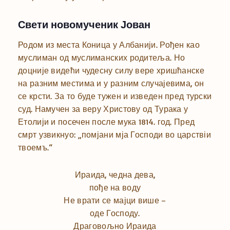
Свети новомученик Јован
Родом из места Коница у Албанији. Рођен као
муслиман од муслиманских родитеља. Но
доцније видећи чудесну силу вере хришћанске
на разним местима и у разним случајевима, он
се крсти. За то буде тужен и изведен пред турски
суд. Намучен за веру Христову од Турака у
Етолији и посечен после мука 1814. год. Пред
смрт узвикнуо: „помјани мја Господи во царствіи
твоемъ.“
Ираида, чедна дева,
пође на воду
Не врати се мајци више –
оде Господу.
Драговољно Ираида