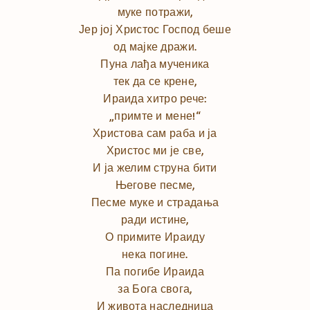
муке потражи,
Јер јој Христос Господ беше
од мајке дражи.
Пуна лађа мученика
тек да се крене,
Ираида хитро рече:
„примте и мене!“
Христова сам раба и ја
Христос ми је све,
И ја желим струна бити
Његове песме,
Песме муке и страдања
ради истине,
О примите Ираиду
нека погине.
Па погибе Ираида
за Бога свога,
И живота наследница