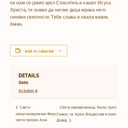
си нам се јавио кроз Спаситеља нашег Исуса
Христа, те знамо да нисмо деца мрака него
синови светлости. Теби слава и хвала вавек.
Амин.
Add to calendar
DETAILS
Date:
October 6
Света првомученица Текла; преп.
Свети
свештеномученик Фока;
Симон, св. Краљ Владислав и преп.
свети пророк Јона
Давид