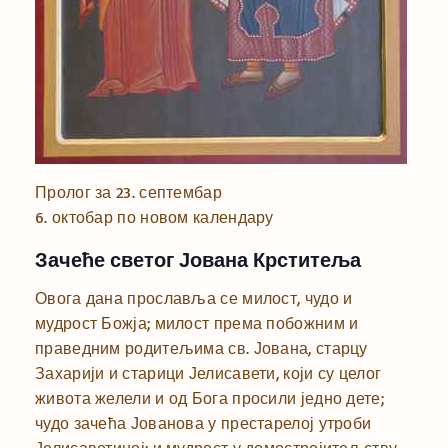
Пролог за 23. септембар
6. октобар по новом календару
Зачеће светог Јована Крститеља
Овога дана прославља се милост, чудо и
мудрост Божја; милост према побожним и
праведним родитељима св. Јована, старцу
Захарији и старици Јелисавети, који су целог
живота желели и од Бога просили једно дете;
чудо зачећа Јованова у престарелој утроби