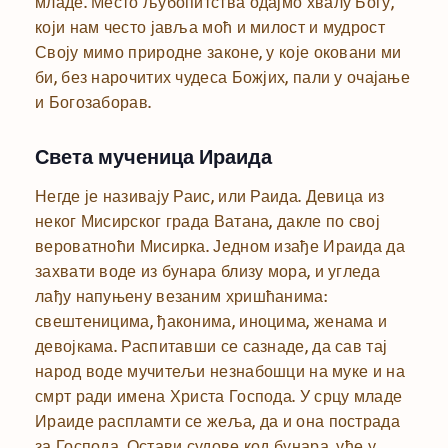
младе. Место љубопитства одајмо хвалу Богу,
који нам често јавља моћ и милост и мудрост
Своју мимо природне законе, у које оковани ми
би, без нарочитих чудеса Божјих, пали у очајање
и Богозаборав.
Света мученица Ираида
Негде је називају Раис, или Раида. Девица из
неког Мисирског града Ватана, дакле по свој
вероватноћи Мисирка. Једном изађе Ираида да
захвати воде из бунара близу мора, и угледа
лађу напуњену везаним хришћанима:
свештеницима, ђаконима, иноцима, женама и
девојкама. Распитавши се сазнаде, да сав тај
народ воде мучитељи незнабошци на муке и на
смрт ради имена Христа Господа. У срцу младе
Ираиде распламти се жеља, да и она пострада
за Господа. Остави судове код бунара, уђе у