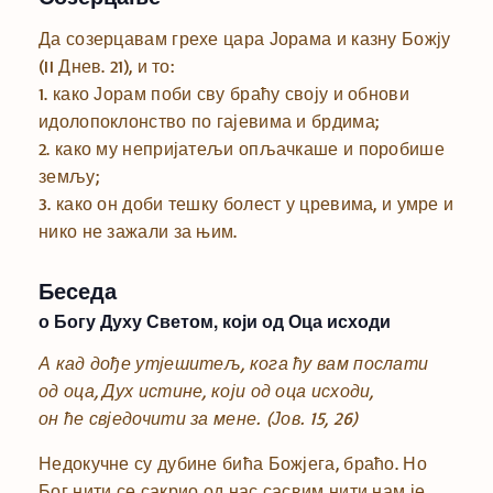
Да созерцавам грехе цара Јорама и казну Божју
(II Днев. 21), и то:
1. како Јорам поби сву браћу своју и обнови
идолопоклонство по гајевима и брдима;
2. како му непријатељи опљачкаше и поробише
земљу;
3. како он доби тешку болест у цревима, и умре и
нико не зажали за њим.
Беседа
о Богу Духу Светом, који од Оца исходи
А кад дође утјешитељ, кога ћу вам послати
од оца, Дух истине, који од оца исходи,
он ће свједочити за мене.
(Јов. 15, 26)
Недокучне су дубине бића Божјега, браћо. Но
Бог нити се сакрио од нас сасвим нити нам је