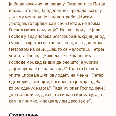
је беше изложио на продају. Ожалости се Петар
веома, што онај бродоломник продаде његову
доламу место да је сам употреби. „Нисам
достојан, говораше сам себи Петар, не прима
Господ милостињу моју“. Но на сну му се јави
Господ у виду човека благообразна, сјајнијег од
сунца, са крстом на глави својој, и са доламом
Петровом на себи. „Зашто се жалостиш, Петре?“
упита га Господ, „Како да се не жалостим,
Господе мој, кад видим да оно што ја убогим
дајем продаје се на пазару?“ Тада га Господ
упита: „познајеш ли ову одећу на мени?“ Петар
одговори: „познајем, Господе, то је моја одећа
којом оденух нагога“. Тада му опет Господ рече:
„не жалости се, дакле, ти си дао сиромаху, а ја
сам је примио, и похваљујем дело твоје“.
Созерцање