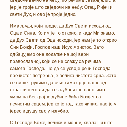
јер је троје што свједочи на небу: Отац, Ријеч и
свети Дух; и ово је троје једно.
Има људи, који тврде, да Дух Свети исходи од
Оца и Сина. Ко им је то открио, и кад? Ми знамо,
да Дух Свети од Оца исходи, јер нам је то открио
Син Божји, Господ наш Исус Христос. Зато
одбацујемо оне додатке нашој вери
православној, који се не слажу са речима
самога Господа. Но да се усвоје речи Господа
пречистог потребна је велика чистота срца. Зато
се више трудимо да очистимо срце наше од
страсти него ли да се љубопитно навозимо
умом на бескрајне дубине бића Божјег са
нечистим срцем, јер ко је год тако чинио, пао је у
јерес и душу своју изгубио.
О Господе Боже, велики и моћни, хвала Ти што