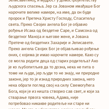
Јелисаветиној; и мудрост у домостројитељству
људскога спасења. Јер са Јованом имађаше Бог
нарочите велике намере, на име, да он буде
пророк и Претеча Христу Господу, Спаситељу
света. Преко Својих ангела Бог је објавио
рођење Исака од бездетне Саре, и Самсона од
бездетног Маноја и његове жене, и Јована
Претече од бездетних Захарије и Јелисавете.
Преко ангела Својих Бог је објављивао рођење
оних, с којима је имао нарочите намере. Како су
се могла родити деца од старих родитеља? Ако
је ко љубопитљив да то дозна, нека не пита о
томе ни људе, јер људи то не знају, ни природне
законе, јер то је изнад природних закона, него
нека обрати поглед свој на силу Свемогућега
Бога, који је из ништа створио сав свет, и који за
стварање првога човека, Адама, није
потребовао никакве родитеље ни старе ни