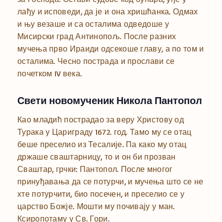
лађу и исповеди, да је и она хришћанка. Одмах
и њу везаше и са осталима одведоше у
Мисирски град Антинопољ. После разних
мучења прво Ираиди одсекоше главу, а по том и
осталима. Чесно пострада и прослави се
почетком IV века.
Свети новомученик Никола Пантопол
Као младић пострадао за веру Христову од
Турака у Цариграду 1672. год. Тамо му се отац
беше преселио из Тесалије. Па како му отац
држаше сваштарницу, то и он би прозван
Сваштар, грчки: Пантопол. После многог
принуђавања да се потурчи, и мучења што се не
хте потурчити, био посечен, и преселио се у
царство Божје. Мошти му почивају у ман.
Ксиропотаму у Св. Гори.