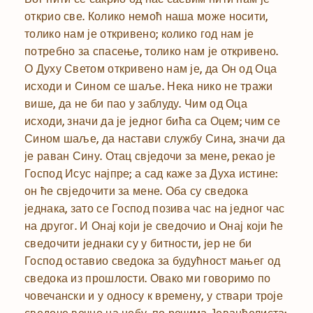
открио све. Колико немоћ наша може носити,
толико нам је откривено; колико год нам је
потребно за спасење, толико нам је откривено.
О Духу Светом откривено нам је, да Он од Оца
исходи и Сином се шаље. Нека нико не тражи
више, да не би пао у заблуду. Чим од Оца
исходи, значи да је једног бића са Оцем; чим се
Сином шаље, да настави службу Сина, значи да
је раван Сину. Отац свједочи за мене, рекао је
Господ Исус најпре; а сад каже за Духа истине:
он ће свједочити за мене. Оба су сведока
једнака, зато се Господ позива час на једног час
на другог. И Онај који је сведочио и Онај који ће
сведочити једнаки су у битности, јер не би
Господ оставио сведока за будућност мањег од
сведока из прошлости. Овако ми говоримо по
човечански и у односу к времену, у ствари троје
сведоче вечно на небу, по речима Јеванђелиста: