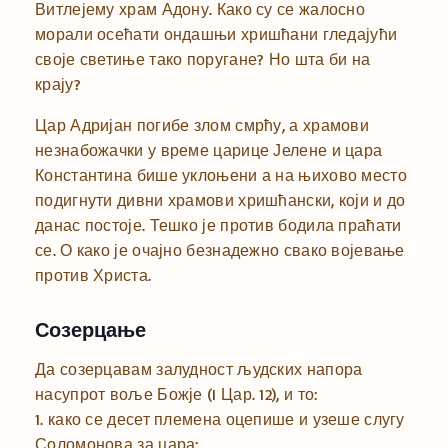
Витлејему храм Адону. Како су се жалосно
морали осећати ондашњи хришћани гледајући
своје светиње тако поругане? Но шта би на
крају?
Цар Адријан погибе злом смрћу, а храмови
незнабожачки у време царице Јелене и цара
Константина бише уклоњени а на њихово место
подигнути дивни храмови хришћански, који и до
данас постоје. Тешко је против бодила праћати
се. О како је очајно безнадежно свако војевање
против Христа.
Созерцање
Да созерцавам залудност људских напора
насупрот воље Божје (I Цар. 12), и то:
1. како се десет племена оцепише и узеше слугу
Соломонова за цара;