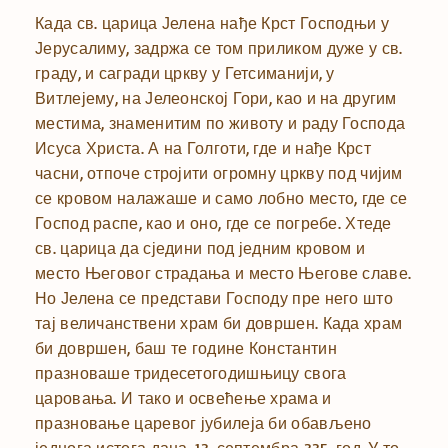
Када св. царица Јелена нађе Крст Господњи у
Јерусалиму, задржа се том приликом дуже у св.
граду, и сагради цркву у Гетсиманији, у
Витлејему, на Јелеонској Гори, као и на другим
местима, знаменитим по животу и раду Господа
Исуса Христа. А на Голготи, где и нађе Крст
часни, отпоче стројити огромну цркву под чијим
се кровом налажаше и само лобно место, где се
Господ распе, као и оно, где се погребе. Хтеде
св. царица да сједини под једним кровом и
место Његовог страдања и место Његове славе.
Но Јелена се представи Господу пре него што
тај величанствени храм би довршен. Када храм
би довршен, баш те године Константин
празноваше тридесетогодишњицу свога
царовања. И тако и освећење храма и
празновање царевог јубилеја би обављено