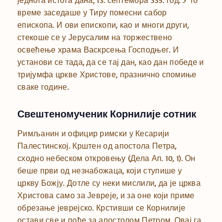
једнога истога дана, 13. септембра 335. год. У то
време заседаше у Тиру помесни сабор
епископа. И ови епископи, као и многи други,
стекоше се у Јерусалим на торжествено
освећење храма Васкрсења Господњег. И
установи се тада, да се тај дан, као дан победе и
тријумфа цркве Христове, празнично спомиње
сваке године.
Свештеномученик Корнилије сотник
Римљанин и официр римски у Кесарији
Палестинској. Крштен од апостола Петра,
сходно небеском откровењу (Дела Ап. 10, 1). Он
беше први од незнабожаца, који ступише у
цркву Божју. Дотле су неки мислили, да је црква
Христова само за Јевреје, и за оне који приме
обрезање јеврејско. Крстивши се Корнилије
остави све и пође за апостолом Петром. Овај га