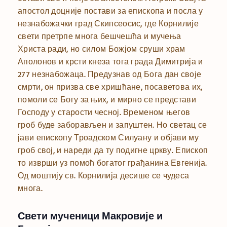
апостол доцније постави за епископа и посла у
незнабожачки град Скипсеосис, где Корнилије
свети претрпе многа бешчешћа и мучења
Христа ради, но силом Божјом сруши храм
Аполонов и крсти кнеза тога града Димитрија и
277 незнабожаца. Предузнав од Бога дан своје
смрти, он призва све хришћане, посаветова их,
помоли се Богу за њих, и мирно се представи
Господу у старости чесној. Временом његов
гроб буде заборављен и запуштен. Но светац се
јави епископу Троадском Силуану и објави му
гроб свој, и нареди да ту подигне цркву. Епископ
то изврши уз помоћ богатог грађанина Евгенија.
Од моштију св. Корнилија десише се чудеса
многа.
Свети мученици Макровије и