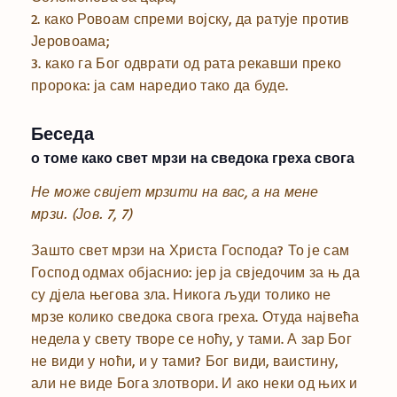
2. како Ровоам спреми војску, да ратује против
Јеровоама;
3. како га Бог одврати од рата рекавши преко
пророка: ја сам наредио тако да буде.
Беседа
о томе како свет мрзи на сведока греха свога
Не може свијет мрзити на вас, а на мене
мрзи.
(Јов. 7, 7)
Зашто свет мрзи на Христа Господа? То је сам
Господ одмах објаснио: јер ја свједочим за њ да
су дјела његова зла. Никога људи толико не
мрзе колико сведока свога греха. Отуда највећа
недела у свету творе се ноћу, у тами. А зар Бог
не види у ноћи, и у тами? Бог види, ваистину,
али не виде Бога злотвори. И ако неки од њих и