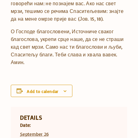
говорећи нам: не познајем вас. Ако нас свет
мрзи, тешимо се речима Спаситељевим: знајте
да на мене омрзе прије вас (Јов. 15, 18).
О Господе благословени, Источниче сваког
благослова, укрепи срце наше, да се не страши
кад свет мрзи. Само нас ти благослови и љуби,
Спаситељу благи. Теби слава и хвала вавек.
Амин.
Add to calendar
DETAILS
Date:
September 26