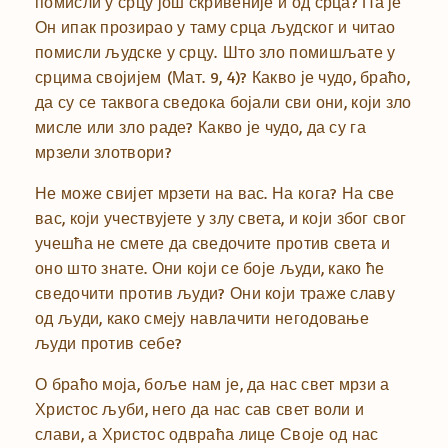
помисли у срцу још скривеније и од срца? Па је
Он ипак прозирао у таму срца људског и читао
помисли људске у срцу. Што зло помишљате у
срцима својијем (Мат. 9, 4)? Какво је чудо, браћо,
да су се таквога сведока бојали сви они, који зло
мисле или зло раде? Какво је чудо, да су га
мрзели злотвори?
Не може свијет мрзети на вас. На кога? На све
вас, који учествујете у злу света, и који због свог
учешћа не смете да сведочите против света и
оно што знате. Они који се боје људи, како ће
сведочити против људи? Они који траже славу
од људи, како смеју навлачити негодовање
људи против себе?
О браћо моја, боље нам је, да нас свет мрзи а
Христос љуби, него да нас сав свет воли и
слави, а Христос одвраћа лице Своје од нас