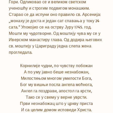
Гори. Одликовао се и великом светском
ученошћу и строгим подвигом монашким.
Старао се да испуни оно правило св. Арсенија:
„монаху је доста и један сат спавања у току 24
сата.“ Упокојио се на острву Јуру 1745. год.
Мошти му чудотворне. Од моштију чува му се у
Иверском манастиру глава. Од додира његових
св. моштију у Цариграду једна слепа жена
прогледала.
Корнилије чудни, по чувству побожан
А по уму јавно беше незнабожан,
Милостињом многом умилости Бога,
Бог му вишњи посла ангела моћнога,
Ангел га поздрави, апостол га крсти,
Тако се у свему у верне уврсти.
Први незнабожац што у цркву приста
И са целим домом исповеди Христа.