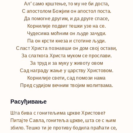
Ал’ само крштење, то му не би доста,
С апостолом Божјим он апостол поста.
Да помогне другим, и да друге спасе,
Корнилије подвиг тешки узе на се.
Чудесима моћним он људе зачуди.
Па он крсти кнеза и стотине људи.
Сласт Христа познавши он дом свој остави,
За слаткога Христа муком се прослави.
За труд и за муку у животу овом
Сад награду жање у царству Христовом.
Корнилије свети, сад помози нама
Пред судијом вечним твојим молитвама.
Расуђивање
Шта бива с гонитељима цркве Христове?
Питајте Савла, гонитеља цркве, шта се с њим
збило. Тешко ти је противу бодила праћати се,