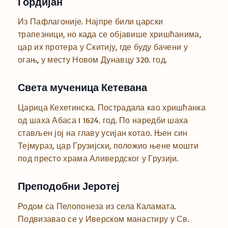
Гордијан
Из Пафлагоније. Најпре били царски
трапезници, но када се објавише хришћанима,
цар их протера у Скитију, где буду бачени у
огањ, у месту Новом Дунавцу 320. год.
Света мученица Кетевана
Царица Кехетинска. Пострадала као хришћанка
од шаха Абаса I 1624. год. По наредби шаха
стављен јој на главу усијан котао. Њен син
Тејмураз, цар Грузијски, положио њене мошти
под престо храма Аливердског у Грузији.
Преподобни Јеротеј
Родом са Пелопонеза из села Каламата.
Подвизавао се у Иверском манастиру у Св.