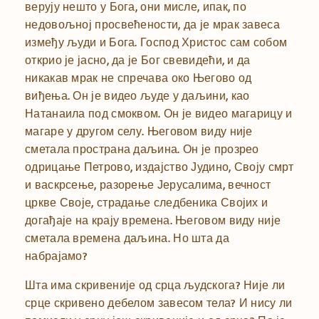
верују нешто у Бога, они мисле, ипак, по
недовољној просвећености, да је мрак завеса
између људи и Бога. Господ Христос сам собом
открио је јасно, да је Бог свевидећи, и да
никакав мрак не спречава око Његово од
виђења. Он је видео људе у даљини, као
Натанаила под смоквом. Он је видео магарицу и
магаре у другом селу. Његовом виду није
сметала пространа даљина. Он је прозрео
одрицање Петрово, издајство Јудино, Своју смрт
и васкрсење, разорење Јерусалима, вечност
цркве Своје, страдање следбеника Својих и
догађаје на крају времена. Његовом виду није
сметала времена даљина. Но шта да
набрајамо?
Шта има скривеније од срца људскога? Није ли
срце скривено дебелом завесом тела? И нису ли