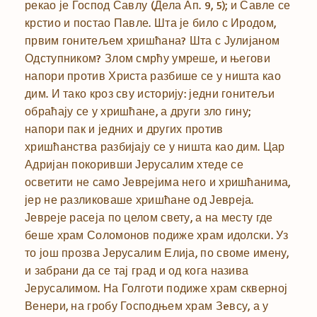
рекао је Господ Савлу (Дела Ап. 9, 5); и Савле се
крстио и постао Павле. Шта је било с Иродом,
првим гонитељем хришћана? Шта с Јулијаном
Одступником? Злом смрћу умреше, и његови
напори против Христа разбише се у ништа као
дим. И тако кроз сву историју: једни гонитељи
обраћају се у хришћане, а други зло гину;
напори пак и једних и других против
хришћанства разбијају се у ништа као дим. Цар
Адријан покоривши Јерусалим хтеде се
осветити не само Јеврејима него и хришћанима,
јер не разликоваше хришћане од Јевреја.
Јевреје расеја по целом свету, а на месту где
беше храм Соломонов подиже храм идолски. Уз
то још прозва Јерусалим Елија, по своме имену,
и забрани да се тај град и од кога назива
Јерусалимом. На Голготи подиже храм скверној
Венери, на гробу Господњем храм Зeвсу, а у