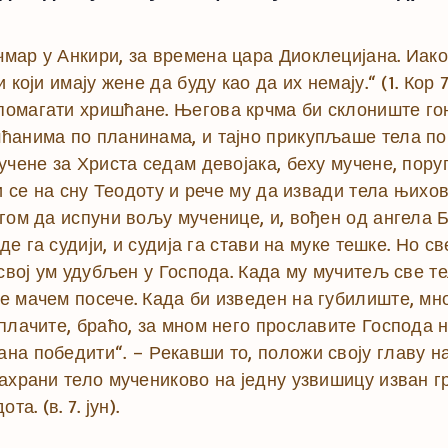
мар у Анкири, за времена цара Диоклецијана. Иа
који имају жене да буду као да их немају.“ (1. Кор 
помагати хришћане. Његова крчма би склониште г
ћанима по планинама, и тајно прикупљаше тела по
чене за Христа седам девојака, беху мучене, поруг
и се на сну Теодоту и рече му да извади тела њихов
гом да испуни вољу мученице, и, вођен од ангела Б
аде га судији, и судија га стави на муке тешке. Но 
 свој ум удубљен у Господа. Када му мучитељ све те
е мачем посече. Када би изведен на губилиште, мн
плачите, браћо, за мном него прославите Господа н
а победити“. – Рекавши то, положи своју главу на
ахрани тело мучениково на једну узвишицу изван г
а. (в. 7. јун).