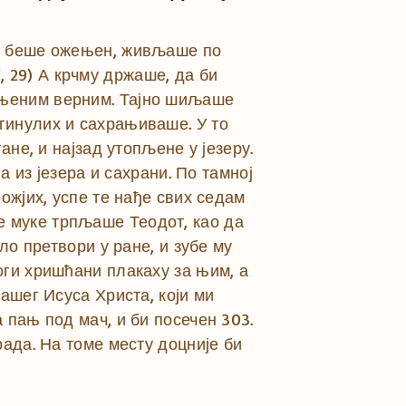
ко беше ожењен, живљаше по
7, 29) А крчму држаше, да би
оњеним верним. Тајно шиљаше
гинулих и сахрањиваше. У то
ане, и најзад утопљене у језеру.
а из језера и сахрани. По тамној
ожјих, успе те нађе свих седам
све муке трпљаше Теодот, као да
ло претвори у ране, и зубе му
оги хришћани плакаху за њим, а
ашег Исуса Христа, који ми
 пањ под мач, и би посечен 303.
рада. На томе месту доцније би