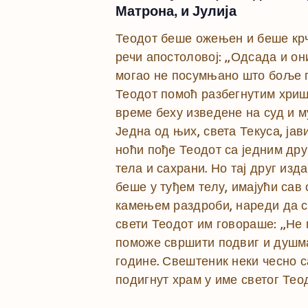
Матрона, и Јулија
Теодот беше ожењен и беше крч
речи апостоловој: „Одсада и они 
могао не посумњано што боље 
Теодот помоћ разбегнутим хриш
време беху изведене на суд и му
Једна од њих, света Текуса, јав
ноћи пође Теодот са једним дру
тела и сахрани. Но тај друг изд
беше у туђем телу, имајући сав
камењем раздроби, нареди да с
свети Теодот им говораше: „Не 
поможе свршити подвиг и душман
године. Свештеник неки чесно с
подигнут храм у име светог Теодот