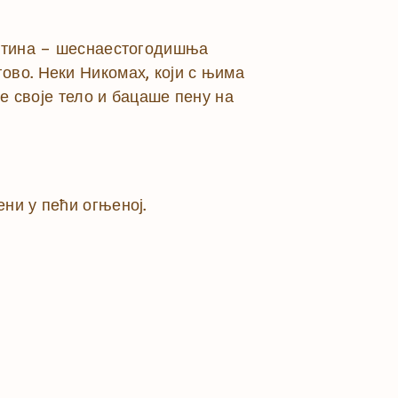
истина – шеснаестогодишња
ово. Неки Никомах, који с њима
ше своје тело и бацаше пену на
ни у пећи огњеној.