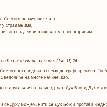
а Светога на мученике и то:
ху у страдањима,
произвољењу, чини њихова тела несагоривим.
 он ће свједочити за мене.
(Јов. 15, 26)
Светога да сведочи о Њему до краја времена. Он ће
 Сведочиће на многе начине, као:
многе друге сличне начине, јесте Дух Божји, Дух исти
 се Духу Божјем, нити се Дух Божји противи иједно