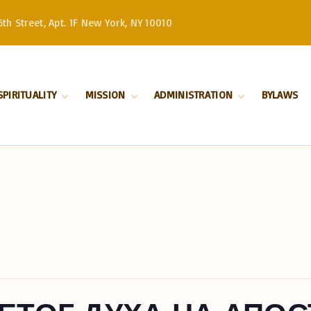
th Street, Apt. 1F New York, NY 10010
SPIRITUALITY
MISSION
ADMINISTRATION
BYLAWS
Divine Liturgy
Stewardship
Serbian Orthodox
Church –
Orthodoxy
History
Patriarchate
Marriage
Serbian Orthodox
Church in North
Baptism
and South America
Our Bishop
Priests
Church Board