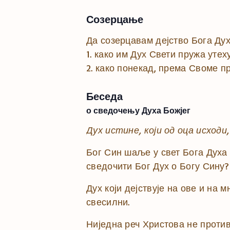
Созерцање
Да созерцавам дејство Бога Дух
1. како им Дух Свети пружа уте
2. како понекад, према Своме 
Беседа
о сведочењу Духа Божјег
Дух истине, који од оца исходи,
Бог Син шаље у свет Бога Духа 
сведочити Бог Дух о Богу Сину?
Дух који дејствује на ове и на 
свесилни.
Ниједна реч Христова не противи