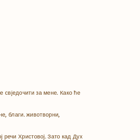
 свједочити за мене. Како ће
не, благи. животворни,
ј речи Христовој. Зато кад Дух