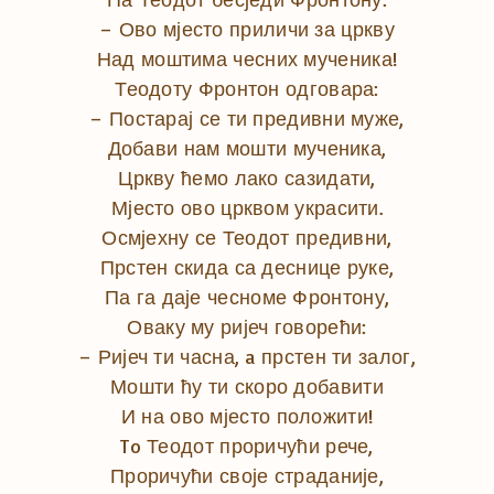
– Ово мјесто приличи за цркву
Над моштима чесних мученика!
Теодоту Фронтон одговара:
– Постарај се ти предивни муже,
Добави нам мошти мученика,
Цркву ћемо лако сазидати,
Мјесто ово црквом украсити.
Осмјехну се Теодот предивни,
Прстен скида са деснице руке,
Па га даје чесноме Фронтону,
Оваку му ријеч говорећи:
– Ријеч ти часна, a прстен ти залог,
Мошти ћу ти скоро добавити
И на ово мјесто положити!
To Теодот проричући рече,
Проричући своје страданије,