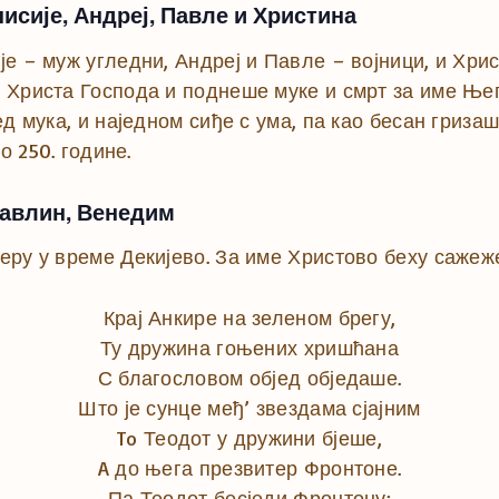
исије, Андреј, Павле и Христина
је – муж угледни, Андреј и Павле – војници, и Хр
 Христа Господа и поднеше муке и смрт за име Њег
д мука, и наједном сиђе с ума, па као бесан гриза
о 250. године.
Павлин, Венедим
ру у време Декијево. За име Христово беху сажеже
Крај Анкире на зеленом брегу,
Ту дружина гоњених хришћана
С благословом објед обједаше.
Што је сунце међ’ звездама сјајним
To Теодот у дружини бјеше,
A до њега презвитер Фронтоне.
Па Теодот бесједи Фронтону: