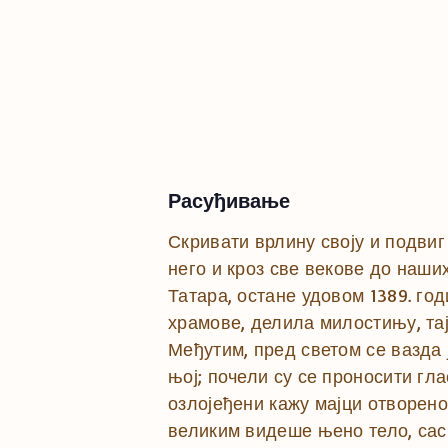
Расуђивање
Скривати врлину своју и подвиг
него и кроз све векове до наши
Татара, остане удовом 1389. го
храмове, делила милостињу, тај
Међутим, пред светом се вазда 
њој; почели су се проносити гл
озлојеђени кажу мајци отворено
великим видеше њено тело, сас