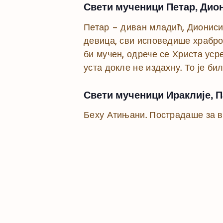
Свети мученици Петар, Дион
Петар – диван младић, Диониси
девица, сви исповедише храбро
би мучен, одрече се Христа усре
уста докле не издахну. То је бил
Свети мученици Ираклије, 
Беху Атињани. Пострадаше за ве