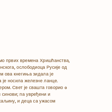
само првих времена Хришћанства,
онскога, ослободиоца Русије од
ем ова кнегиња зидала је
а је носила железне ланце.
ером. Свет је свашта говорио o
 синови; па увређени и
 хаљину, и деца са ужасом