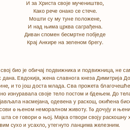
И за Христа своје мучеништво,
Како рече онако се стече.
Мошти су му туне положене,
И над њима црква саграђена.
Диван спомен бесмртне побједе
Крај Анкире на зеленом брегу.
 свој био је обичај подвижника и подвижница, не 
х дана. Евдокија, жена славнога кнеза Димитрија Д
дине, и то још доста млада. Сва прожета благочешћ
но изнуравала своје тело постом и бдењем. До тел
јављала насмејана, одевена у раскош, окићена бис
асови o њеном неморалном животу. To дочују и њени
 шта се говори o њој. Мајка отвори своју раскошну
вим сухо и усахло, утегнуто ланцима железним.