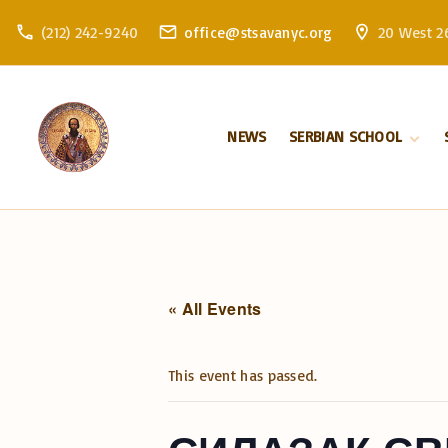
S
(212) 242-9240
office@stsavanyc.org
20 West 26
k
i
p
t
NEWS
SERBIAN SCHOOL
o
c
About school
o
Enrollment
n
t
e
n
« All Events
t
This event has passed.