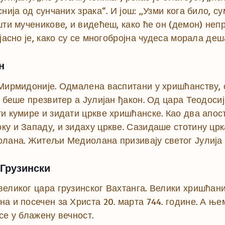
нија од сунчаних зрака“. И још: „Узми кога било, 
шти мученикове, и видећеш, како ће он (демон) неп
јасно је, како су се многобројна чудеса морала деш
н
Мирмидоније. Одмалена васпитани у хришћанству, с
е беше презвитер а Јулијан ђакон. Од цара Теодосиј
и кумире и зидати цркве хришћанске. Као два апос
у и Западу, и зидаху цркве. Сазидаше стотину црк
олана. Житељи Медиолана призивају светог Јулија 
 Грузински
великог цара грузинског Вахтанга. Велики хришћан
а и посечен за Христа 20. марта 744. године. А њ
се у блажену вечност.