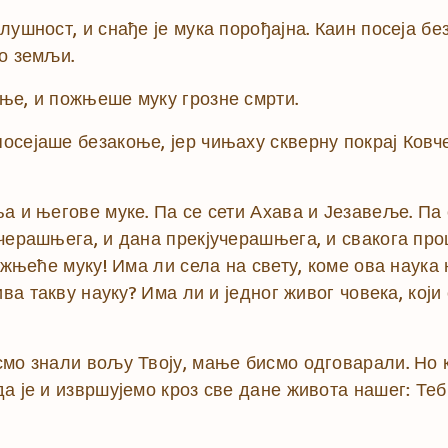
лушност, и снађе је мука порођајна. Каин посеја бе
о земљи.
ње, и пожњеше муку грозне смрти.
сејаше безакоње, јер чињаху скверну покрај Ковче
а и његове муке. Па се сети Ахава и Језавеље. Па 
черашњега, и дана прекјучерашњега, и свакога про
, жњеће муку! Има ли села на свету, коме ова наук
ива такву науку? Има ли и једног живог човека, који
мо знали вољу Твоју, мање бисмо одговарали. Но к
а је и извршујемо кроз све дане живота нашег: Теб