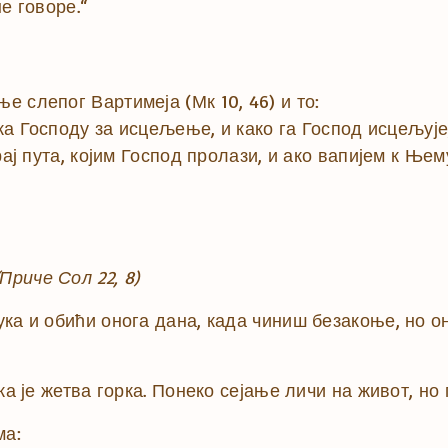
е говоре.“
 слепог Вартимеја (Мк 10, 46) и то:
 ка Господу за исцељење, и како га Господ исцељује
рај пута, којим Господ пролази, и ако вапијем к Њем
(Приче Сол 22, 8)
ка и обићи онога дана, када чиниш безакоње, но он
ка је жетва горка. Понеко сејање личи на живот, но 
ма: