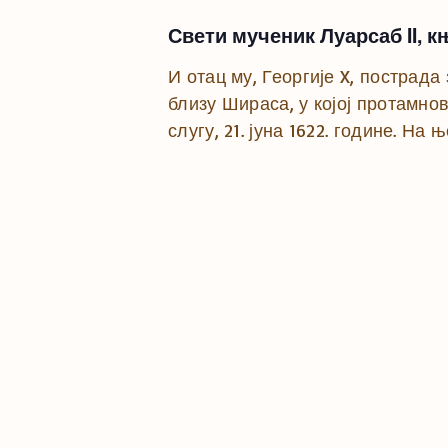
Свети мученик Луарсаб II, к
И отац му, Георгије X, пострада
близу Шираса, у којој протамно
слугу, 21. јуна 1622. године. Н