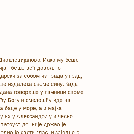
 Диоклецијаново. Иако му беше
лијан беше већ довољно
арски за собом из града у град,
аше издалека своме сину. Када
и дана говораше у тамници своме
шћу Богу и смелошћу иде на
а баце у море, а и мајка
у их у Александрију и чесно
Златоуст доцније држао је
одио је свети глас, и заједно с