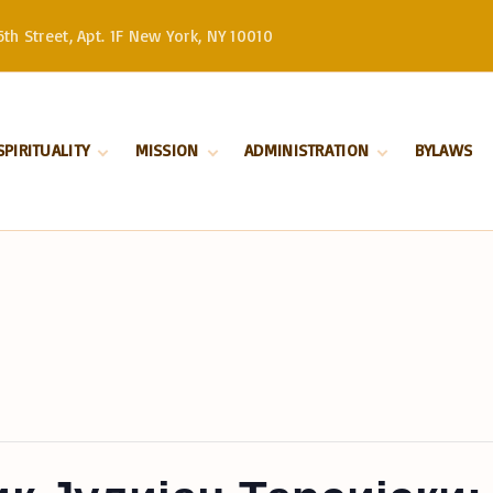
th Street, Apt. 1F New York, NY 10010
SPIRITUALITY
MISSION
ADMINISTRATION
BYLAWS
Divine Liturgy
Stewardship
Serbian Orthodox
Church –
Orthodoxy
History
Patriarchate
Marriage
Serbian Orthodox
Church in North
Baptism
and South America
Our Bishop
Priests
Church Board