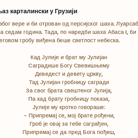
њаз карталински у Грузији
 због вере и би отрован од персијског шаха. Луарсаб
ва седам година. Тада, по наредби шаха Абаса I, б
а његовом гробу виђена беше светлост небеска.
Кад Јулије и брат му Јулијан
Саградише Богу Свевишњему
Деведест и девету цркву,
Тад Јулијан гробницу сагради
За свог брата свештеног Јулија,
Па кад брату гробницу показа,
Јулије му кротко говораше:
– Припремај се, мој брате рођени,
Гроб је овај за тебе саграђен,
Припремај се да пред Бога пођеш,