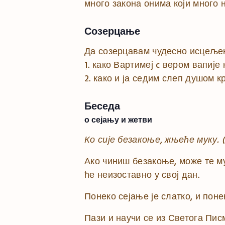
много закона онима који много н
Созерцање
Да созерцавам чудесно исцељење
1. како Вартимеј c вером вапије
2. како и ја седим слеп душом к
Беседа
о сејању и жетви
Ко сије безакоње, жњеће муку.
Ако чиниш безакоње, може те му
ће неизоставно у свој дан.
Понеко сејање је слатко, и поне
Пази и научи се из Светога Пис