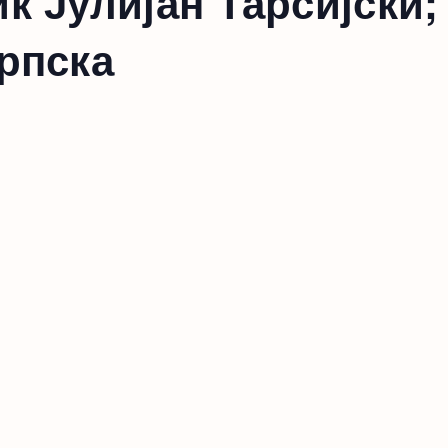
к Јулијан Тарсијски
рпска