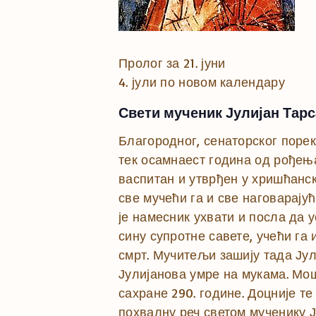
Пролог за 21. јуни
4. јули по новом календару
Свети мученик Јулијан Тар
Благородног, сенаторског порек
тек осамнаест година од рођења
васпитан и утврђен у хришћанск
све мучећи га и све наговарају
је намесник ухвати и посла да 
сину супротне савете, учећи га
смрт. Мучитељи зашију тада Јули
Јулијанова умре на мукама. Мош
сахране 290. године. Доцније т
похвалну реч светом мученику Ју