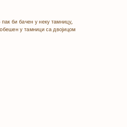
 пак би бачен у неку тамницу,
и обешен у тамници са двојицом