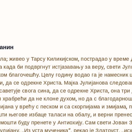
санин
ла; живео у Тарсу Киликијском, пострадао у време
 када би подвргнут истјазавању за веру, свети Ју
ом благочешћу. Целу годину водао га је намесник ц
ћи, да се одрекне Христа. Мајка Јулијанова следов
усаветује свога сина, да се одрекне Христа, она тр
 и храбрећи да не клоне духом, но да с благодарно
јана у врећу с песком и са скорпијама и змијама, п
ти његове избаце таласи на обалу, и верни пренес
е мошти буду пренете у Антиохију. Сам свети Јован 
лијану. „Из уста мученика“, рекао је Златоуст, „исх