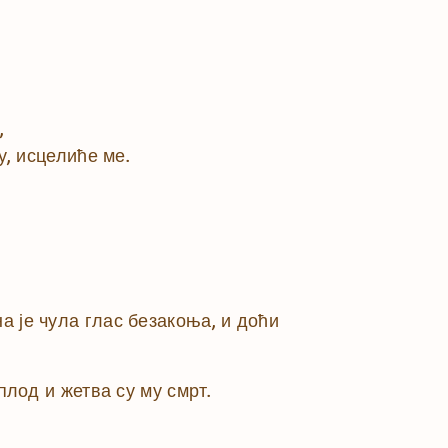
,
у, исцелиће ме.
а је чула глас безакоња, и доћи
плод и жетва су му смрт.