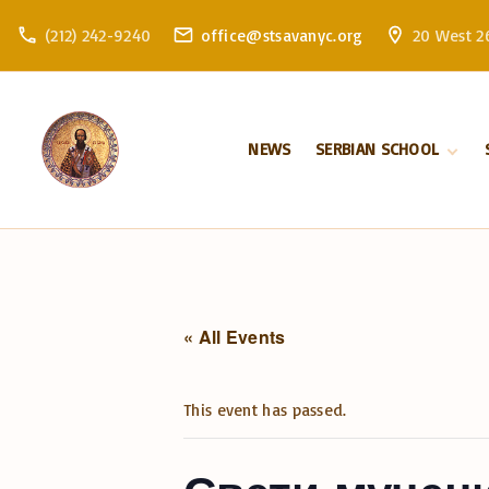
S
(212) 242-9240
office@stsavanyc.org
20 West 26
k
i
p
t
NEWS
SERBIAN SCHOOL
o
c
About school
o
Enrollment
n
t
e
n
« All Events
t
This event has passed.