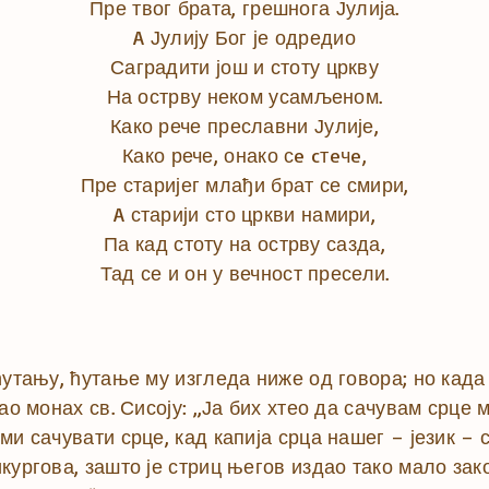
Пре твог брата, грешнога Јулија.
A Јулију Бог је одредио
Саградити још и стоту цркву
На острву неком усамљеном.
Како рече преславни Јулије,
Како рече, онако сe cтeчe,
Пре старијег млађи брат се смири,
A старији сто цркви намири,
Па кад стоту на острву сазда,
Тад се и он у вечност пресели.
ћутању, ћутање му изгледа ниже од говора; но када
ао монах св. Сисоју: „Ја бих хтео да сачувам срце м
ми сачувати срце, кад капија срца нашег – језик – 
кургова, зашто је стриц његов издао тако мало зако