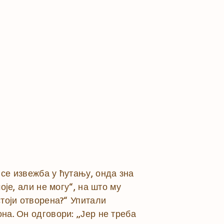
 се извежба у ћутању, онда зна
оје, али не могу“, на што му
стоји отворена?“ Упитали
на. Он одговори: „Јер не треба