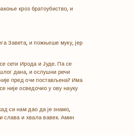
закоње кроз братоубиство, и
га Завета, и пожњеше муку, јер
се сети Ирода и Јуде. Па се
шлог дана, и ослушни речи
а није пред очи постављена? Има
 се није осведочио у ову науку
ад си нам дао да је знамо,
и слава и хвала вавек. Амин