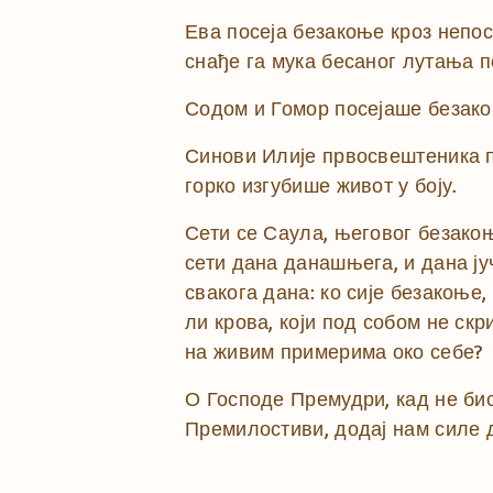
Ева посеја безакоње кроз непос
снађе га мука бесаног лутања п
Содом и Гомор посејаше безако
Синови Илије првосвештеника по
горко изгубише живот у боју.
Сети се Саула, његовог безакоњ
сети дана данашњега, и дана ју
свакога дана: ко сије безакоње
ли крова, који под собом не скр
на живим примерима око себе?
О Господе Премудри, кад не бис
Премилостиви, додај нам силе д