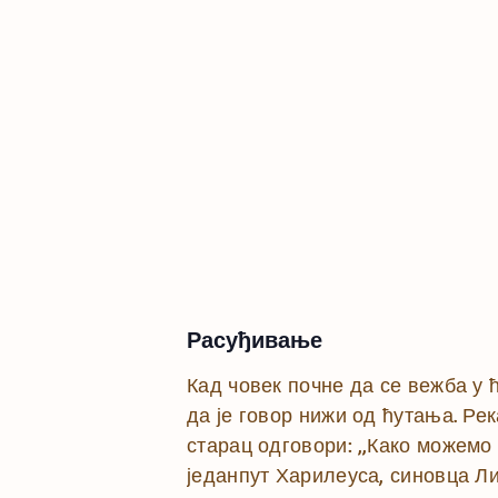
Расуђивање
Кад човек почне да се вежба у 
да је говор нижи од ћутања. Рек
старац одговори: „Како можемо 
једанпут Харилеуса, синовца Ли