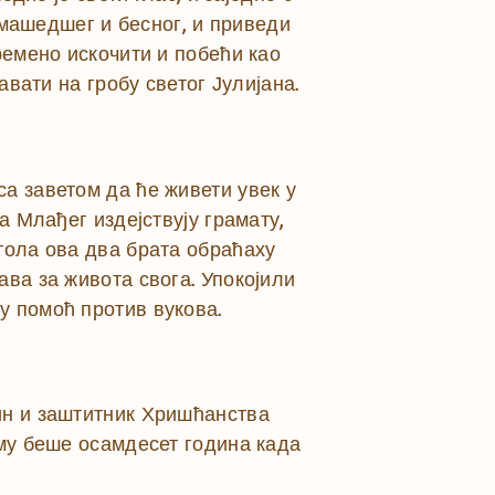
сумашедшег и бесног, и приведи
ремено искочити и побећи као
авати на гробу светог Јулијана.
а заветом да ће живети увек у
а Млађег издејствују грамату,
тола ова два брата обраћаху
ава за живота свога. Упокојили
у помоћ против вукова.
ин и заштитник Хришћанства
ему беше осамдесет година када