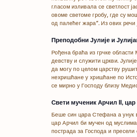
гласом изливала се светлост јас
овоме светоме гробу, где су мо
од палећег жара“. Из ових речи 
Преподобни Јулије и Јулија
Рођена браћа из грчке области 
девству и служити цркви. Јулиј
да могу по целом царству рушит
нехришћане у хришћане по Исток
се мирно у Господу близу Меди
Свети мученик Арчил II, цар
Беше син цара Стефана а унук 
цар Арчил би мучен од муслиман
пострада за Господа и пресели 