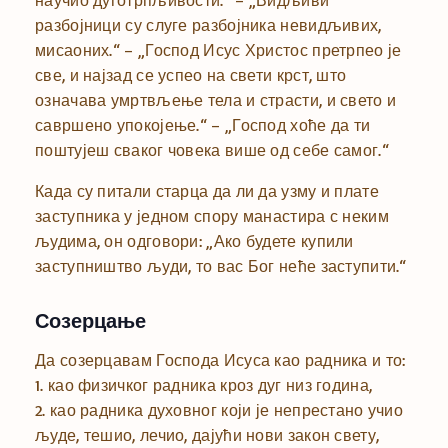
разбојници су слуге разбојника невидљивих,
мисаоних.“ – „Господ Исус Христос претрпео је
све, и најзад се успео на свети крст, што
означава умртвљење тела и страсти, и свето и
савршено упокојење.“ – „Господ хоће да ти
поштујеш сваког човека више од себе самог.“
Када су питали старца да ли да узму и плате
заступника у једном спору манастира с неким
људима, он одговори: „Ако будете купили
заступништво људи, то вас Бог неће заступити.“
Созерцање
Да созерцавам Господа Исуса као радника и то:
1. као физичког радника кроз дуг низ година,
2. као радника духовног који је непрестано учио
људе, тешио, лечио, дајући нови закон свету,