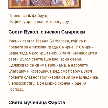
Пролог за 6. фебруар
19. фебруар по новом календару
Свети Вукол, епископ Смирнски
Ученик светог Јована Богослова, који га и
посвети за епископа града Смирне. У Смирни
беше тада мало крштених. У тами незнабоштва
свети Вукол светљаше као јасна свећа.
Одликовао се свима врлинама, а нарочито
благошћу и кротошћу. Пред смрт своју Вукол
посвети славног Поликарпа себи за наследника
у епископству, а он мирно сконча и оде ка
Господу.
Света мученица Фауста