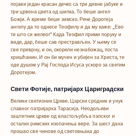
појави један красан дечко са три дивне јабуке и
три црвена цвета од шипка. То беше ангел
Божји. А време беше зимско. Рече Доротеја
ангелу да то однесе Теофилу и да му каже: „Ево
ти што си желео!“ Када Теофил прими поруку и
виде, дар, беше сав престрављен. У њему се
све преврну, и он, окорели незнабожац, поста
хришћанин. И он би мучен и убијен за Христа, те
оде душом у Рај Господа Исуса ускоро за светим
Доротејом.
Свети Фотије, патријарх Цариградски
Велики светионик Цркве. Царски сродник и унук
славног патријарха Тарасија. Неодољиви
заштитник цркве од властољубља папског и
осталих римских изопачења вере. За шест дана
прошао све чинове од световњака до