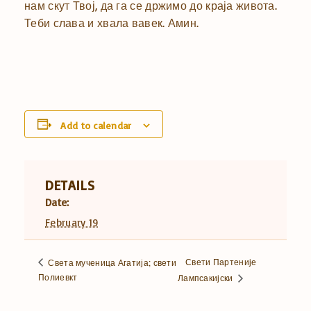
нам скут Твој, да га се држимо до краја живота.
Теби слава и хвала вавек. Амин.
Add to calendar
DETAILS
Date:
February 19
Свети Партеније
Света мученица Агатија; свети
Полиевкт
Лампсакијски