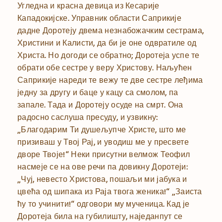
Угледна и красна девица из Кесарије
Кападокијске. Управник области Саприкије
дадне Доротеју двема незнабожачким сестрама,
Христини и Калисти, да би је оне одвратиле од
Христа. Но догоди се обратно; Доротеја успе те
обрати обе сестре у веру Христову. Наљућен
Саприкије нареди те вежу те две сестре леђима
једну за другу и баце у кацу са смолом, па
запале. Тада и Доротеју осуде на смрт. Она
радосно саслуша пресуду, и узвикну:
„Благодарим Ти душељупче Христе, што ме
призиваш у Твој Рај, и уводиш ме у пресвете
дворе Твоје!“ Неки присутни велмож Теофил
насмеје се на ове речи па довикну Доротеји:
„Чуј, невесто Христова, пошаљи ми јабука и
цвећа од шипака из Раја твога женика!“ „Заиста
ћу то учинити!“ одговори му мученица. Кад је
Доротеја била на губилишту, наједанпут се