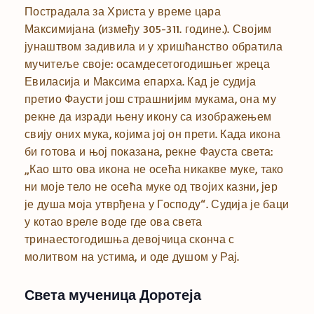
Пострадала за Христа у време цара
Максимијана (између 305-311. године.). Својим
јунаштвом задивила и у хришћанство обратила
мучитеље своје: осамдесетогодишњег жреца
Евиласија и Максима епарха. Кад је судија
претио Фаусти још страшнијим мукама, она му
рекне да изради њену икону са изображењем
свију оних мука, којима јој он прети. Када икона
би готова и њој показана, рекне Фауста света:
„Као што ова икона не осећа никакве муке, тако
ни моје тело не осећа муке од твојих казни, јер
је душа моја утврђена у Господу“. Судија је баци
у котао вреле воде где ова света
тринаестогодишња девојчица сконча с
молитвом на устима, и оде душом у Рај.
Света мученица Доротеја