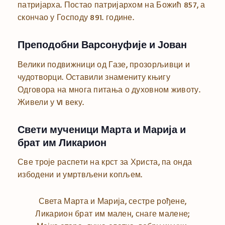
патријарха. Постао патријархом на Божић 857, а
скончао у Господу 891. године.
Преподобни Варсонуфије и Јован
Велики подвижници од Газе, прозорљивци и
чудотворци. Оставили знамениту књигу
Одговора на многа питања о духовном животу.
Живели у VI веку.
Свети мученици Марта и Марија и
брат им Ликарион
Све троје распети на крст за Христа, па онда
избодени и умртвљени копљем.
Света Марта и Марија, сестре рођене,
Ликарион брат им мален, снаге малене;