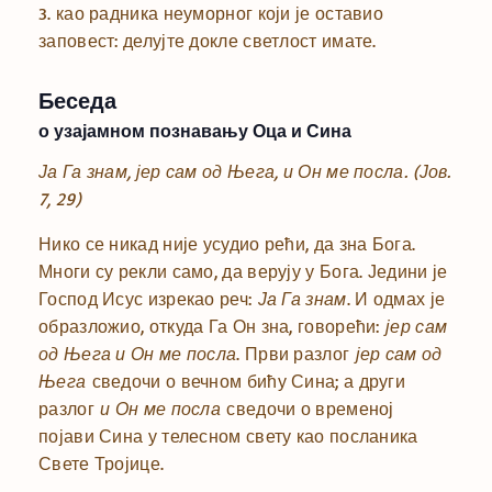
3. као радника неуморног који је оставио
заповест: делујте докле светлост имате.
Беседа
о узајамном познавању Оца и Сина
Ја Га знам, јер сам од Њега, и Он ме посла.
(Јов.
7, 29)
Нико се никад није усудио рећи, да зна Бога.
Многи су рекли само, да верују у Бога. Једини је
Господ Исус изрекао реч:
Ја Га знам
. И одмах је
образложио, откуда Га Он зна, говорећи:
јер сам
од Њега и Он ме посла
. Први разлог
јер сам од
Њега
сведочи о вечном бићу Сина; а други
разлог
и Он ме посла
сведочи о временој
појави Сина у телесном свету као посланика
Свете Тројице.