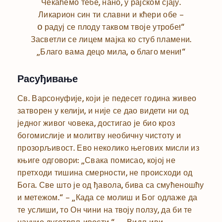
Чекаћемо тебе, нано, у рајском сјају.
Ликарион син ти славни и кћери обе –
O радуј се плоду таквом твоје утробе!“
Засветли се лицем мајка ко стуб пламени.
„Благо вама децо мила, o благо мени!“
Расуђивање
Св. Варсонуфије, који је педесет година живео
затворен у келији, и није се дао видети ни од
једног живог човека, достигао је био кроз
богомислије и молитву необичну чистоту и
прозорљивост. Ево неколико његових мисли из
књиге одговори: „Свака помисао, којој не
претходи тишина смерности, не происходи од
Бога. Све што је од ђавола, бива са смућеношћу
и метежом.“ – „Када се молиш и Бог одлаже да
те услиши, то Он чини на твоју ползу, да би те
научио дуготрпљивости.“ – „Видљиви