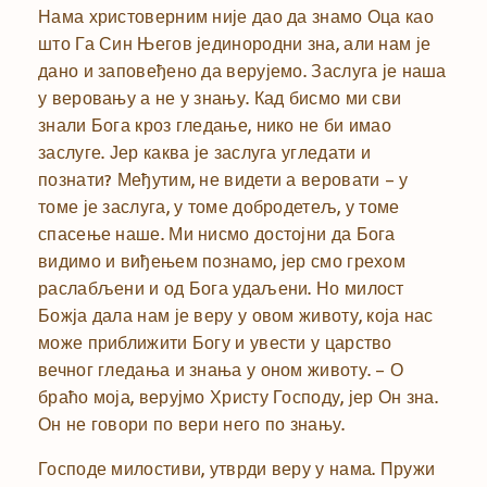
Нама христоверним није дао да знамо Оца као
што Га Син Његов јединородни зна, али нам је
дано и заповеђено да верујемо. Заслуга је наша
у веровању а не у знању. Кад бисмо ми сви
знали Бога кроз гледање, нико не би имао
заслуге. Јер каква је заслуга угледати и
познати? Међутим, не видети а веровати – у
томе је заслуга, у томе добродетељ, у томе
спасење наше. Ми нисмо достојни да Бога
видимо и виђењем познамо, јер смо грехом
раслабљени и од Бога удаљени. Но милост
Божја дала нам је веру у овом животу, која нас
може приближити Богу и увести у царство
вечног гледања и знања у оном животу. – О
браћо моја, верујмо Христу Господу, јер Он зна.
Он не говори по вери него по знању.
Господе милостиви, утврди веру у нама. Пружи