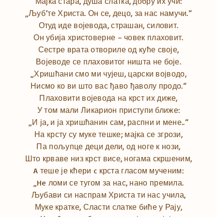
Мајка стара, душа слатка, добру их учи:
„Љуб’те Христа. Он се, децо, за нас намучи.“
Отуд иде војевода, страшан, силовит.
Он убија христоверне – човек плаховит.
Сестре врата отвориле од куће своје,
Војеводе се плаховитог ништа не боје.
„Хришћани смо ми чујеш, царски војводо,
Нисмо ко ви што вас ђаво ђаволу продо.“
Плаховити војевода на крст их диже,
У том мали Ликарион приступи ближе:
„И ја, и ја хришћанин сам, распни и мене..“
На крсту су муке тешке; мајка се згрози,
Па пољупце деци дели, од ноге к нози,
Што крваве низ крст висе, ногама скршеним,
A теше је кћери c крста гласом мученим:
„He ломи се тугом за нас, нано премила.
Љубави си наспрам Христа ти нас учила,
Муке кратке, Сласти слатке биће у Рају,