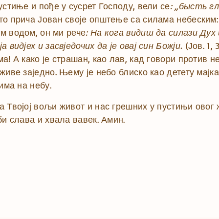
устиње и пође у сусрет Господу, вели се
: „бысть г
 прича Јован своје општење са силама небеским: и 
им водом, он ми рече
: На кога видиш да силази Дух 
 видјех и засвједочих да је овај син Божји.
(Јов. 1,
а! А како је страшан, као лав, кад говори против 
живе заједно. Њему је небо блиско као детету мајка
има на небу.
 Твојој вољи живот и нас грешних у пустињи овог 
би слава и хвала вавек. Амин.