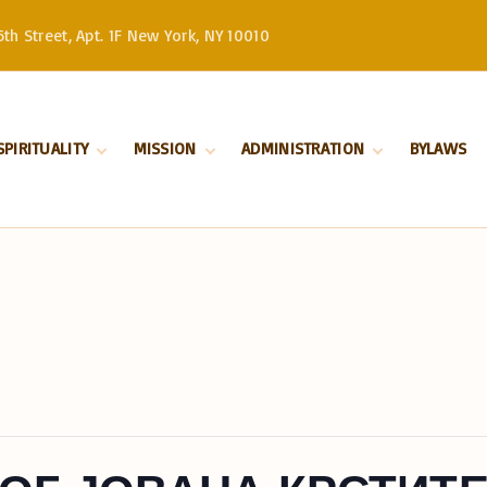
th Street, Apt. 1F New York, NY 10010
SPIRITUALITY
MISSION
ADMINISTRATION
BYLAWS
Divine Liturgy
Stewardship
Serbian Orthodox
Church –
Orthodoxy
History
Patriarchate
Marriage
Serbian Orthodox
Church in North
Baptism
and South America
Our Bishop
Priests
Church Board