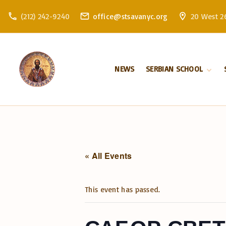
S
(212) 242-9240
office@stsavanyc.org
20 West 26
k
i
p
t
NEWS
SERBIAN SCHOOL
o
c
About school
o
Enrollment
n
t
e
n
« All Events
t
This event has passed.