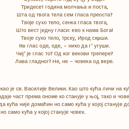
Тридесет година молчања и поста,
Шта од твога тела сем гласа преоста?
Твоје сухо тело, сенка гласа твога,
Што вест једну гласи: ево к нама Бога!
Твоје сухо тело, трску, Ирод скpши.
Ho глас оде, оде, – нико да г’ угуши.
Чиј’ је глас то? Од ког векови трепере?
Лава гладног? Не, не – човека од вере.
као је св. Василије Велики. Као што кућа личи на 
аје част према ономе ко станује у њој, тако и чове
да кућа није домаћин но само кућа у којој станује
но само кућа у којој станује човек.