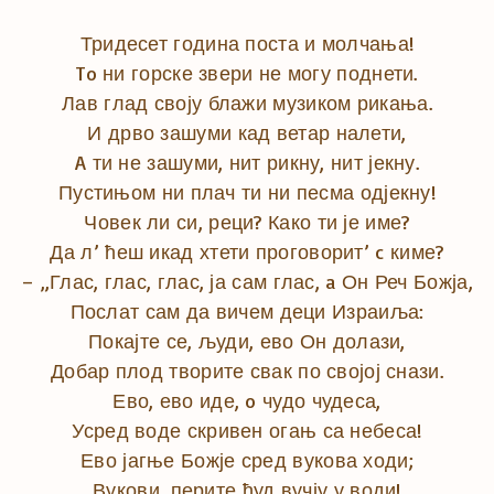
Тридесет година поста и молчања!
To ни горске звери не могу поднети.
Лав глад своју блажи музиком рикања.
И дрво зашуми кад ветар налети,
A ти не зашуми, нит рикну, нит јекну.
Пустињом ни плач ти ни песма одјекну!
Човек ли си, реци? Како ти је име?
Да л’ ћеш икад хтети проговорит’ c киме?
– „Глас, глас, глас, ја сам глас, a Он Реч Божја,
Послат сам да вичем деци Израиља:
Покајте се, људи, ево Он долази,
Добар плод творите свак по својој снази.
Ево, ево иде, o чудо чудеса,
Усред воде скривен огањ са небеса!
Ево јагње Божје сред вукова ходи;
Вукови, перите ћуд вучју у води!