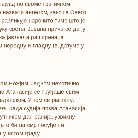
најзад по своме трагичном
о назвати ангелом, како га Свето
 разликује нарочито тиме што је
уку светог Јована прича се да ју
ука јављала раширена, а
м неродну и гладну (в. датуме у
хом Божјим. Једном нехотично
но Атанасије се труђаше свим
данском. У том се растану.
ељ. Када судија позва Атанасија
путником дан раније, узвикну
ато би на смрт осуђен и
 у истом граду.