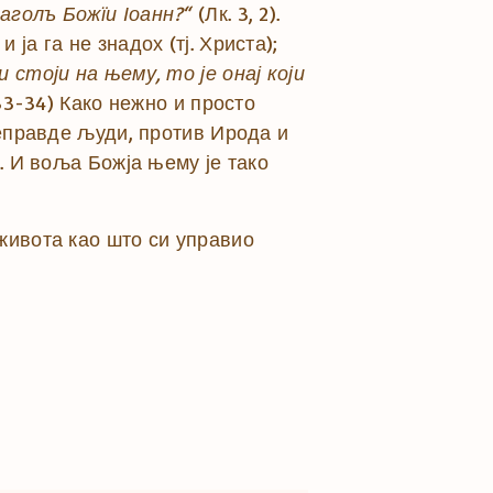
лаголъ Божїи Іоанн?“
(Лк. 3, 2).
ја га не знадох (тј. Христа);
и стоји на њему, то је онај који
 33-34) Како нежно и просто
неправде људи, против Ирода и
. И воља Божја њему је тако
живота као што си управио