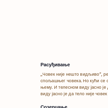
Расуђивање
„Човек није нешто видљиво“, ре
спољашњег човека. Но кући се од
њему. И телесном виду јасно је 
виду јасно је да тело није човек 
Созерцање