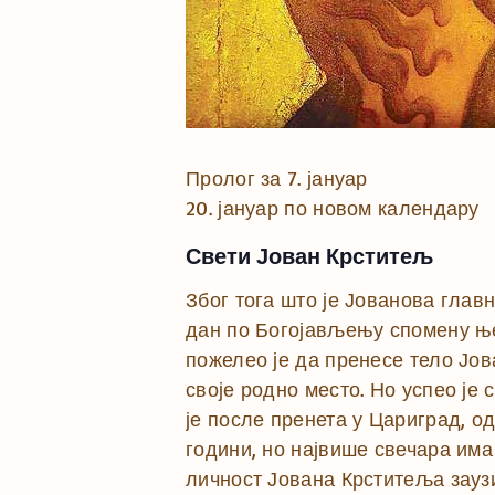
Пролог за 7. јануар
20. јануар по новом календару
Свети Јован Крститељ
Због тога што је Јованова глав
дан по Богојављењу спомену њег
пожелео је да пренесе тело Јова
своје родно место. Но успео је 
је после пренета у Цариград, о
години, но највише свечара има
личност Јована Крститеља заузи