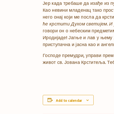
Јер када требаше да изађе из п
Као невини младенац тако просто
него онај који ме посла да крст
ће крстити Духом светијем. И ја
говори он о небеским предметим
Иродијаде! Јагње и лав у њему 
приступачна и јасна као и ангел
Господе премудри, управи према
живот св. Јована Крститеља. Те
Add to calendar