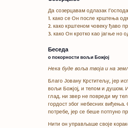
Да созерцавам одлазак Господа
1. како се Он после крштења одм
2. како крштеном човеку ђаво п
3. како Он кротко као јагње но
Беседа
о покорности вољи Божјој
Нека буде воља твоја и на земљ
Благо Јовану Крститељу, јер и
вољи Божјој, и телом и душом. 
глад. ни звер не повреди му те
гордост због небесних виђења.
потребе, јер се беше потпуно п
Нити он управљаше своје корак