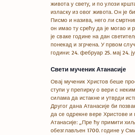
живота у свету, и по улози крш
изласку из овог живота. Он је б
Писмо и назива, него ли смртни
он имао ту срећу да је могао и 
је сваке године на дан светите
понекад и згрчена. У првом случ
години: 24. фебруар 25. мај 24. ју
Свети мученик Атанасије
Овај мученик Христов беше про
ступи у препирку о вери с неки
силама да истакне и утврди ист
Другог дана Атанасије би позва
да се одрекне вере Христове и п
Атанасије: „Пре ћу примити хиљ
обезглављен 1700. године у Сми