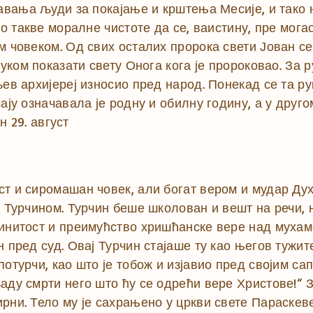
тавања људи за покајање и крштења Месије, и тако 
ио такве моралне чистоте да се, ваистину, пре мога
м човеком. Од свих осталих пророка свети Јован се
руком показати свету Онога кога је пророковао. За р
љев архијереј износио пред народ. Понекад се та р
ају означавала је родну и обилну годину, а у друго
н 29. август
ст и сиромашан човек, али богат вером и мудар Ду
м Турчином. Турчин беше школован и вешт на речи, 
инитост и преимућство хришћанске вере над мухаме
н пред суд. Овај Турчин стајаше ту као његов тужит
отурчи, као што је тобож и изјавио пред својим са
аду смрти него што ћу се одрећи вере Христове!“ З
рни. Тело му је сахрањено у цркви свете Параскеве