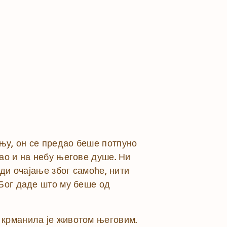
њу, он се предао беше потпуно
ао и на небу његове душе. Ни
еди очајање због самоће, нити
 Бог даде што му беше од
 крманила је животом његовим.