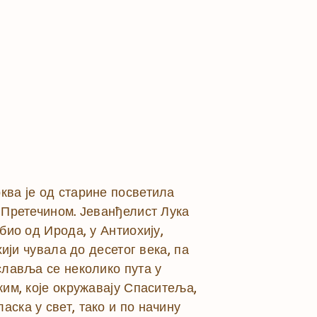
ква је од старине посветила
м Претечином. Јеванђелист Лука
био од Ирода, у Антиохију,
хији чувала до десетог века, па
ославља се неколико пута у
ким, које окружавају Спаситеља,
аска у свет, тако и по начину