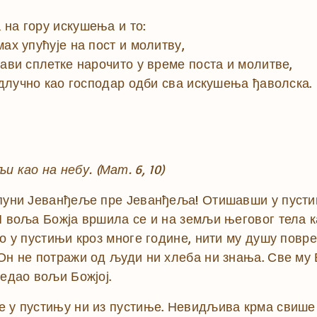
 на гору искушења и то:
ах упућује на пост и молитву,
рави сплетке нарочито у време поста и молитве,
 одлучно као господар одби сва искушења ђаволска.
и као на небу.
(Мат. 6, 10)
спуни Јеванђеље пре Јеванђеља! Отишавши у пусти
И воља Божја вршила се и на земљи његовог тела к
ло у пустињи кроз многе године, нити му душу повр
 Он не потражи од људи ни хлеба ни знања. Све му
редао вољи Божјој.
е у пустињу ни из пустиње. Невидљива крма свише