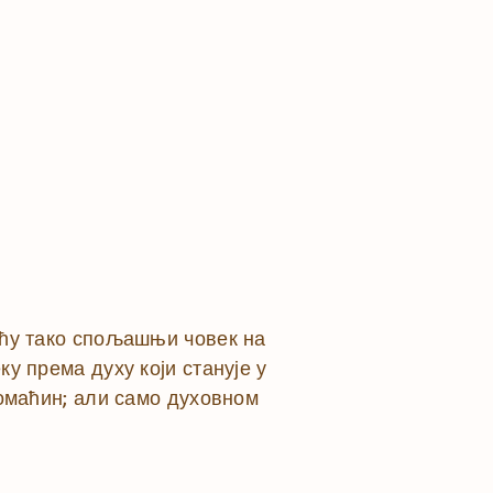
кућу тако спољашњи човек на
ку према духу који станује у
 домаћин; али само духовном