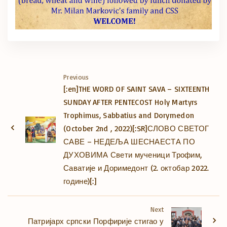
Previous
[:en]THE WORD OF SAINT SAVA – SIXTEENTH
SUNDAY AFTER PENTECOST Holy Martyrs
Trophimus, Sabbatius and Dorymedon
(October 2nd , 2022)[:SR]СЛОВО СВЕТОГ
САВЕ – НЕДЕЉА ШЕСНАЕСТА ПО
ДУХОВИМА Свети мученици Трофим,
Саватије и Доримедонт (2. октобар 2022.
године)[:]
Next
Патријарх српски Порфирије стигао у