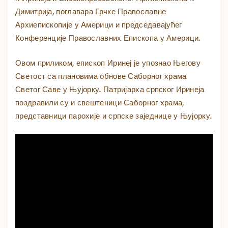
Димитрија, поглавара Грчке Православне
Архиепископије у Америци и председавајућег
Конференције Православних Епископа у Америци.
Овом приликом, епископ Иринеј је упознао Његову
Светост са плановима обнове Саборног храма
Светог Саве у Њујорку. Патријарха српског Иринеја
поздравили су и свештеници Саборног храма,
представници парохије и српске заједнице у Њујорку.