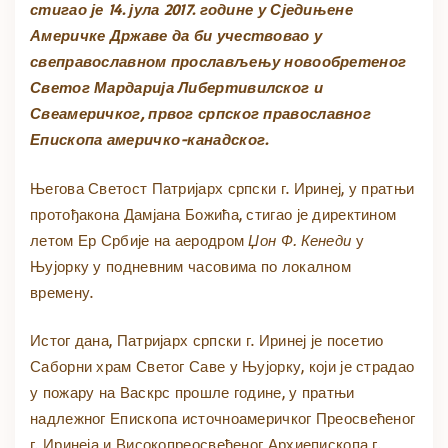
стигао је 14. јула 2017. године у Сједињене
Америчке Државе да би учествовао у
свеправославном прослављењу новообретеног
Светог Мардарија Либертивилског и
Свеамеричког, првог српског православног
Епископа аме
ричко-канадског.
Његова Светост Патријарх српски г. Иринеј, у пратњи
протођакона Дамјана Божића, стигао је директином
летом Ер Србије на аеродром
Џон Ф. Кенеди
у
Њујорку у подневним часовима по локалном
времену.
Истог дана, Патријарх српски г. Иринеј је посетио
Саборни храм Светог Саве у Њујорку, који је страдао
у пожару на Васкрс прошле године, у пратњи
надлежног Епископа источноамеричког Преосвећеног
г. Иринеја и Високопреосвећеног Архиепископа г.